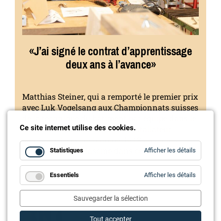
«J’ai signé le contrat d’apprentissage
deux ans à l’avance»
Matthias Steiner, qui a remporté le premier prix
avec Luk Vogelsang aux Championnats suisses
de la technique du bâtiment par équipe dans le
Ce site internet utilise des cookies.
cadre de l’Olma est un futur installateur
sanitaire. Le jeune homme de 18 ans nous
raconte ce qui le fascine dans ce métier.
for
Statistiques
Afficher les détails
Statistiq
for
Essentiels
Afficher les détails
Essentie
Sauvegarder la sélection
Tout accepter