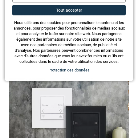
Tout accepter
La simplicité est dans les capteurs!
Nous utilisons des cookies pour personnaliser le contenu et les
annonces, pour proposer des fonctionnalités de médias sociaux
et pour analyser le trafic sur notre site web. Nous partageons
Efficace, flexible, évolutive: avec les multicapteurs
également des informations sur votre utilisation de notre site
avec nos partenaires de médias sociaux, de publicité et
BMS DALI-2 B.E.G., l’installation de commandes
d'analyse. Nos partenaires peuvent combiner ces informations
d’éclairage intelligentes n’a jamais été aussi simple.
avec d'autres données que vous leur avez fournies ou qu'ils ont
collectées dans le cadre de votre utilisation des services.
Protection des données