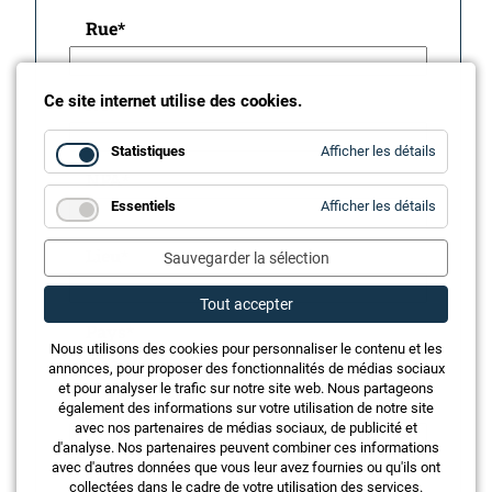
Rue
*
Ce site internet utilise des cookies.
No.
*
for
Statistiques
Afficher les détails
Statistiq
NPA
*
for
Essentiels
Afficher les détails
Essentie
Lieu
*
Sauvegarder la sélection
Tout accepter
Pays
*
Nous utilisons des cookies pour personnaliser le contenu et les
annonces, pour proposer des fonctionnalités de médias sociaux
et pour analyser le trafic sur notre site web. Nous partageons
N°* de téléphone
*
également des informations sur votre utilisation de notre site
avec nos partenaires de médias sociaux, de publicité et
d'analyse. Nos partenaires peuvent combiner ces informations
avec d'autres données que vous leur avez fournies ou qu'ils ont
Mobile
collectées dans le cadre de votre utilisation des services.