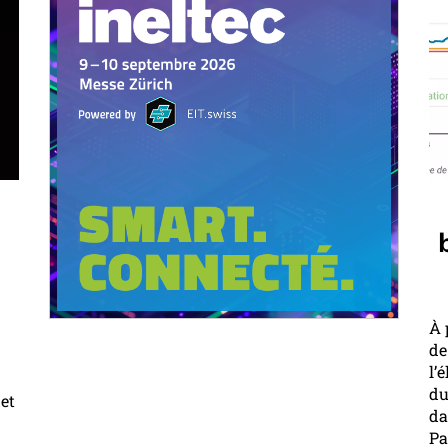
À 
de
l’
du
 et
da
Pa