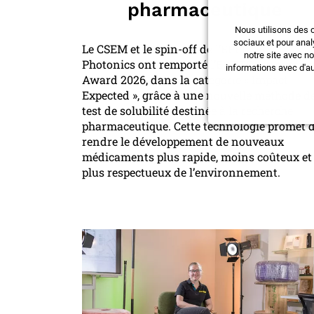
pharmaceutique
Nous utilisons des 
sociaux et pour anal
Le CSEM et le spin-off de l’EPFL ORYL
notre site avec n
Photonics ont remporté l’EARTO Innovatio
informations avec d'au
Award 2026, dans la catégorie « Impact
Expected », grâce à une nouvelle méthode d
test de solubilité destinée à la recherche
pharmaceutique. Cette technologie promet 
rendre le développement de nouveaux
médicaments plus rapide, moins coûteux et
plus respectueux de l’environnement.