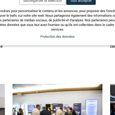
Sauvegarder la sélection
Tout accepter
influence notre sommeil
cookies pour personnaliser le contenu et les annonces, pour proposer des fonct
yser le trafic sur notre site web. Nous partageons également des informations sur
Le sommeil est un enjeu de santé publique.
Le
os partenaires de médias sociaux, de publicité et d'analyse. Nos partenaires pe
n
Avec URBASAN, l’EPFL étudie l’impact de
il
tres données que vous leur avez fournies ou qu'ils ont collectées dans le cadre d
l’environnement urbain sur le repos nocturne
du
services.
e
et cartographie les habitudes de sommeil.
on
Protection des données
un
de
cé