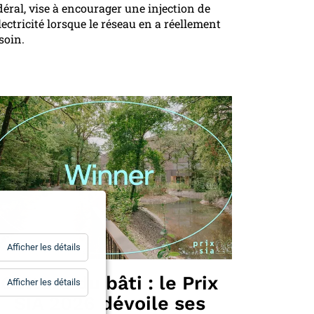
déral, vise à encourager une injection de
électricité lorsque le réseau en a réellement
soin.
for
Afficher les détails
Statistiques
Culture du bâti : le Prix
for
Afficher les détails
Essentiels
SIA 2026 dévoile ses