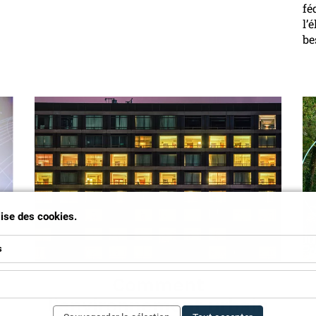
fé
l’
be
ilise des cookies.
s
Comment
l’environnement urbain