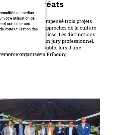
lauréats
ionnalités de médias
 votre utilisation de
 Prix SIA 2026 a récompensé trois projets
uvent combiner ces
lustrant différentes approches de la culture
e votre utilisation des
 bâti de qualité en Suisse. Les distinctions
t été attribuées par un jury professionnel,
 jury étudiant et le public lors d’une
rémonie organisée à Fribourg.