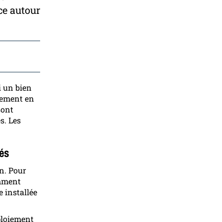
ce autour
i un bien
lement en
sont
s. Les
és
n. Pour
amment
e installée
ploiement