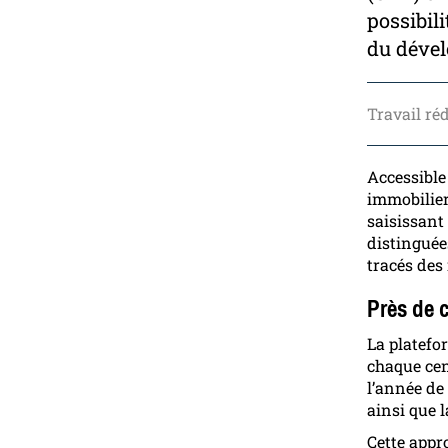
possibil
du dével
Travail ré
Accessible 
immobilier
saisissant
distinguée
tracés des
Près de 
La platefo
chaque cen
l’année de 
ainsi que 
Cette appr