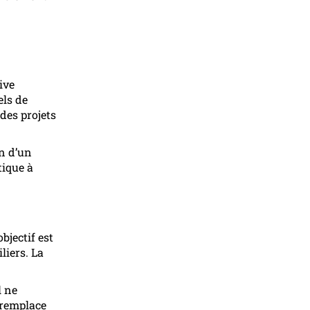
ive
els de
des projets
on d’un
tique à
bjectif est
liers. La
l ne
 remplace