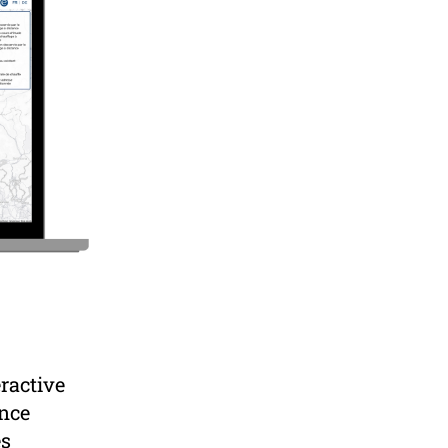
eractive
ance
es