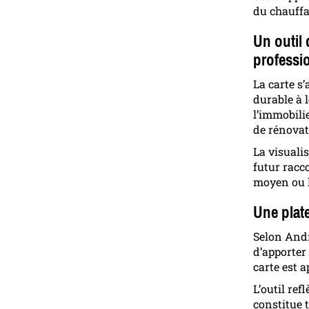
du chauffa
Un outil 
professi
La carte s
durable à 
l’immobili
de rénovat
La visualis
futur racc
moyen ou 
Une plate
Selon Andre
d’apporter
carte est 
L’outil ref
constitue 