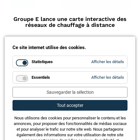
Groupe E lance une carte interactive des
réseaux de chauffage à distance
Ce site internet utilise des cookies.
Dès le 2 février 2026, Groupe E met en ligne une
carte interactive recensant l’ensemble de ses
for
Statistiques
Afficher les détails
réseaux de chauffage à distance (CAD) en Suisse.
Statistiq
for
Essentiels
Afficher les détails
Essentie
Annonce
Sauvegarder la sélection
Tout accepter
Nous utilisons des cookies pour personnaliser le contenu et les
annonces, pour proposer des fonctionnalités de médias sociaux
et pour analyser le trafic sur notre site web. Nous partageons
également des informations sur votre utilisation de notre site