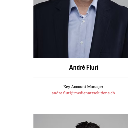
André Fluri
Key Account Manager
andre.fluri@medienartsolutions.ch