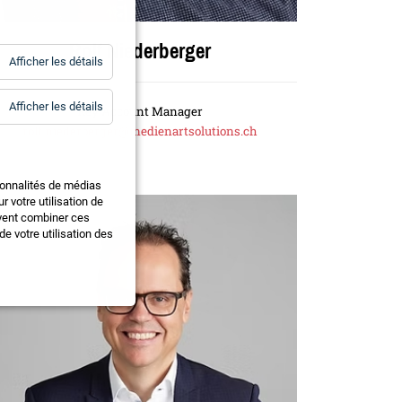
Rolf Niederberger
for
Afficher les détails
Statistiques
for
Afficher les détails
Key Account Manager
Essentiels
rolf.niederberger@medienartsolutions.ch
ionnalités de médias
 votre utilisation de
uvent combiner ces
e votre utilisation des