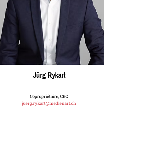
Jürg Rykart
Copropriétaire, CEO
juerg.rykart@medienart.ch