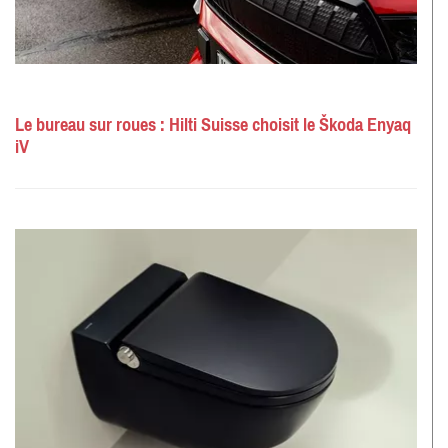
Le bureau sur roues : Hilti Suisse choisit le Škoda Enyaq
iV