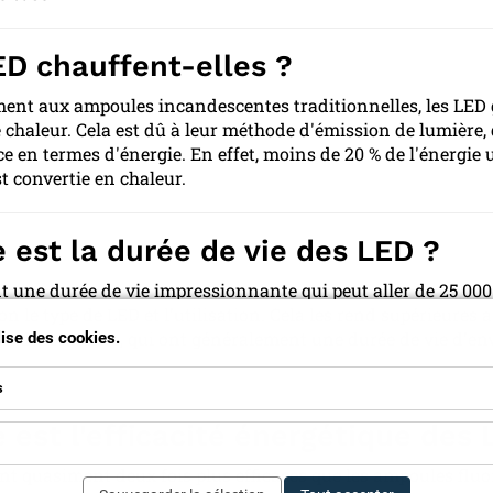
ED chauffent-elles ?
ent aux ampoules incandescentes traditionnelles, les LED
e chaleur. Cela est dû à leur méthode d'émission de lumière, 
ce en termes d'énergie. En effet, moins de 20 % de l'énergie u
t convertie en chaleur.
 est la durée de vie des LED ?
t une durée de vie impressionnante qui peut aller de 25 000
on le type de LED et l'utilisation. Cela les rend supérieures 
raditionnelles, qui ont généralement une durée de vie d'en
ilise des cookies.
s
 est l'efficacité énergétique des 
nt quasiment deux fois plus efficaces que les ampoules flu