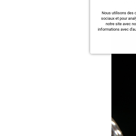
et consomm
incandesce
Nous utilisons des 
des coûts d
sociaux et pour anal
notre site avec n
informations avec d'au