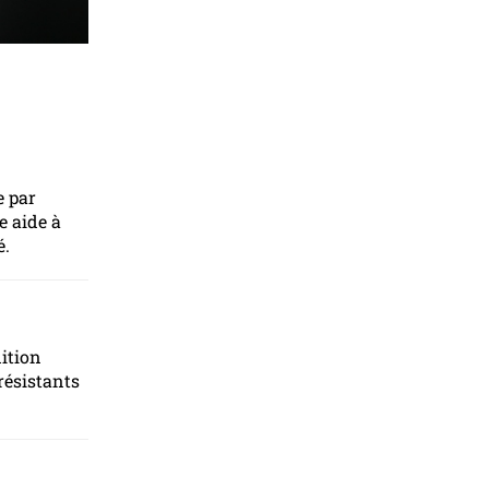
e par
e aide à
é.
dition
résistants