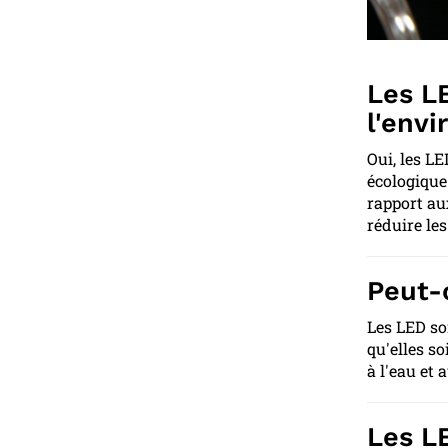
Les L
l'env
Oui, les L
écologique
rapport au
réduire le
Peut-o
Les LED so
qu'elles s
à l'eau et 
Les L