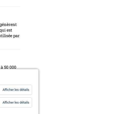
 génèrent
qui est
tilisée par
 à 50 000
aux
viron 1 000
for
Afficher les détails
Statistiques
LED ?
for
Afficher les détails
Essentiels
orescentes