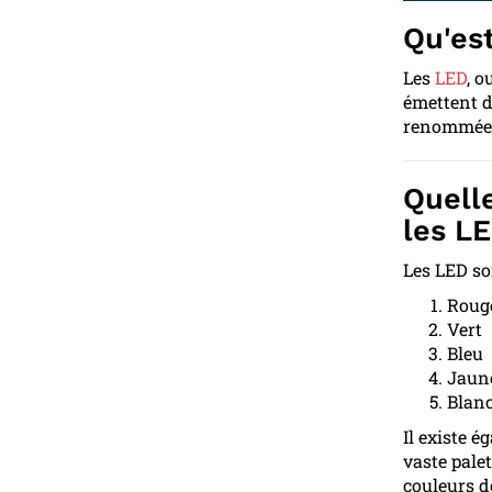
Qu'es
Les
LED
, o
émettent d
renommées 
Quell
les L
Les LED so
Roug
Vert
Bleu
Jaun
Blan
Il existe 
vaste palet
couleurs d