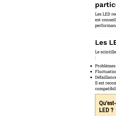
partic
Les LED re
est consei
performan
Les LE
Le scintil
:
Problèmes 
Fluctuatio
Défaillance
Il est rec
compatibil
Qu'est-
LED ?