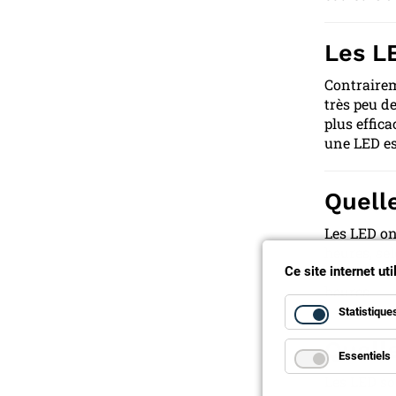
Les L
Contrairem
très peu d
plus effica
une LED es
Quelle
Les LED on
heures, sel
ampoules t
Ce site internet ut
heures.
Statistique
Quelle
Essentiels
Les LED so