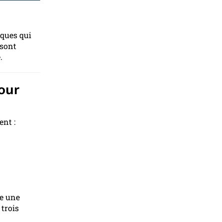
iques qui
 sont
.
our
nt :
re une
 trois