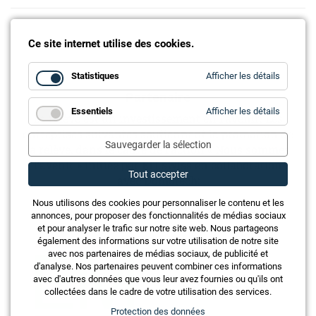
Ce site internet utilise des cookies.
for
Statistiques
Afficher les détails
Statistiq
Partenaire
for
Essentiels
Afficher les détails
La relève est un investissement en l’avenir! Les
Essentie
entreprises suivantes soutiennent la promotion de
Sauvegarder la sélection
la relève, dans le cadre de l’action « Nous sommes
l’avenir » initiée par EIT.swiss en collaboration
Tout accepter
avec Domotech:
Nous utilisons des cookies pour personnaliser le contenu et les
annonces, pour proposer des fonctionnalités de médias sociaux
et pour analyser le trafic sur notre site web. Nous partageons
également des informations sur votre utilisation de notre site
avec nos partenaires de médias sociaux, de publicité et
d'analyse. Nos partenaires peuvent combiner ces informations
avec d'autres données que vous leur avez fournies ou qu'ils ont
collectées dans le cadre de votre utilisation des services.
Protection des données