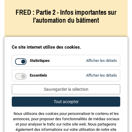
FRED : Partie 2 - Infos importantes sur
l’automation du bâtiment
FRED, le Forum Romand de l’Éclairage et de la
Domotique, s’est tenu devant un nombreux public
Ce site internet utilise des cookies.
très intéressé. Nous publions quelques
informations utiles à tous, issues des
for
Statistiques
Afficher les détails
Statistiq
présentations faisant partie du programme
Éclairage.
for
Essentiels
Afficher les détails
Essentie
Sauvegarder la sélection
Tout accepter
Nous utilisons des cookies pour personnaliser le contenu et les
annonces, pour proposer des fonctionnalités de médias sociaux
et pour analyser le trafic sur notre site web. Nous partageons
également des informations sur votre utilisation de notre site