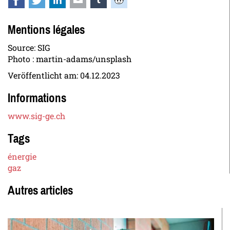
Facebook
Twitter
LinkedIn
E-mail
tumblr
Reddit
Mentions légales
Source: SIG
Photo : martin-adams/unsplash
Veröffentlicht am:
04.12.2023
Informations
www.sig-ge.ch
Tags
énergie
gaz
Autres articles