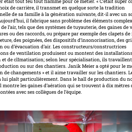
 était tout feu tout flamme pour ce métier. « C’était super coo
oix de carrière, il transmet en quelque sorte la tradition
elle de sa famille à la génération suivante, dit-il avec un s
 Aujourd’hui, il fabrique sans problème des éléments complex
de l’air, tels que des systèmes de tuyauterie, des gaines de v
res ou des raccords, ou prépare par exemple des clapets de
ture, des poignées, des dispositifs d’insonorisation, des gri
on ou d’évacuation d’air. Les constructeurs/constructrices
tions de ventilation produisent ou montent des installation
 et de clImatisation; selon leur spécialisation, ils travaillen
roduction ou sur des chantiers. Janik Meier a opté pour le 
in de changements » et il aime travailler sur les chantiers. L
 lui plaît particulièrement. Dans le hall de production du 
il montre les gaines d’aération qui se trouvent à dix mètres
montées avec ses collègues de l’équipe.