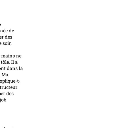
e
rnée de
er des
 soir,
es mains ne
ôle. Il a
gent dans la
 « Ma
xplique-t-
tructeur
per des
job