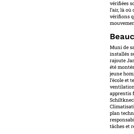
vérifiées 
l’air, là o
vérifions q
mouvements 
Beauc
Muni de sa
installés s
rajoute Ja
été montés
jeune homm
l’école et
ventilation
apprentis f
Schiltknec
Climatisat
plan techn
responsabi
tâches et 