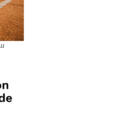
11
on
 de