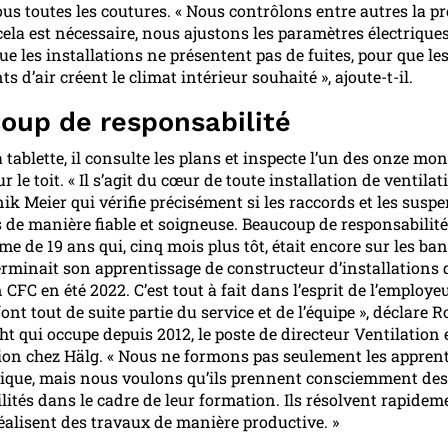
sous toutes les coutures. « Nous contrôlons entre autres la p
ù cela est nécessaire, nous ajustons les paramètres électrique
ue les installations ne présentent pas de fuites, pour que le
d’air créent le climat intérieur souhaité », ajoute-t-il.
oup de responsabilité
 tablette, il consulte les plans et inspecte l’un des onze mo
ur le toit. « Il s’agit du cœur de toute installation de ventilati
nik Meier qui vérifie précisément si les raccords et les susp
 de manière fiable et soigneuse. Beaucoup de responsabilité
e de 19 ans qui, cinq mois plus tôt, était encore sur les ba
 terminait son apprentissage de constructeur d’installations 
 CFC en été 2022. C’est tout à fait dans l’esprit de l’employeu
ont tout de suite partie du service et de l’équipe », déclare R
ht qui occupe depuis 2012, le poste de directeur Ventilation 
ion chez Hälg. « Nous ne formons pas seulement les apprenti
ique, mais nous voulons qu’ils prennent consciemment des
lités dans le cadre de leur formation. Ils résolvent rapidem
réalisent des travaux de manière productive. »