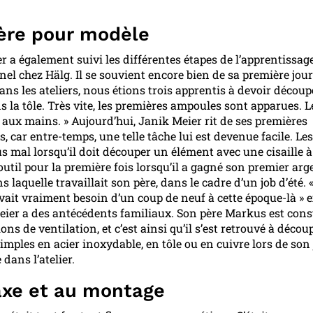
ère pour modèle
r a également suivi les différentes étapes de l’apprentissag
nel chez Hälg. Il se souvient encore bien de sa première jou
Dans les ateliers, nous étions trois apprentis à devoir découp
 la tôle. Très vite, les premières ampoules sont apparues. Le
l aux mains. » Aujourd’hui, Janik Meier rit de ses premières
s, car entre-temps, une telle tâche lui est devenue facile. L
us mal lorsqu’il doit découper un élément avec une cisaille à t
 outil pour la première fois lorsqu’il a gagné son premier ar
s laquelle travaillait son père, dans le cadre d’un job d’été.
ait vraiment besoin d’un coup de neuf à cette époque-là » e
Meier a des antécédents familiaux. Son père Markus est cons
ions de ventilation, et c’est ainsi qu’il s’est retrouvé à décou
imples en acier inoxydable, en tôle ou en cuivre lors de son 
dans l’atelier.
’axe et au montage