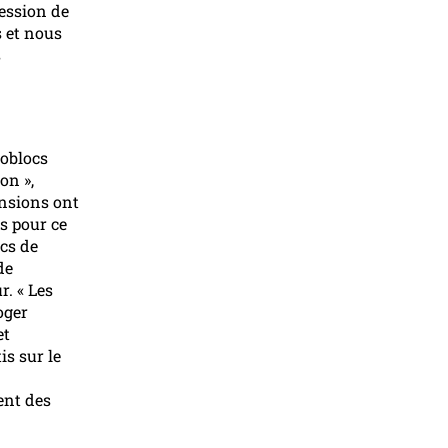
ression de
s et nous
s
noblocs
on »,
ensions ont
s pour ce
ncs de
de
r. « Les
oger
et
s sur le
ent des