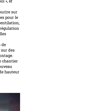
l », et
ourire sur
es pour le
entilation,
 régulation
lles
s de
t sur des
montage.
e chantier
nouveau
 de hauteur