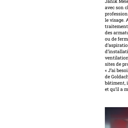
Janik Meier
avec son ch
professionn
le visage.
traitement 
des armatu
ou de ferme
d’aspirati
d’installa
ventilation
sites de p
« J’ai beso
de Goldach
bâtiment, 
et qu’il a 