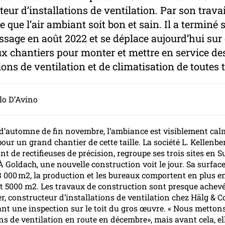
eur d’installations de ventilation. Par son travail
ce que l’air ambiant soit bon et sain. Il a terminé 
ssage en août 2022 et se déplace aujourd’hui sur
 chantiers pour monter et mettre en service de
ions de ventilation et de climatisation de toutes t
olo D’Avino
 d’automne de fin novembre, l’ambiance est visiblement calm
our un grand chantier de cette taille. La société L. Kellenbe
nt de rectifieuses de précision, regroupe ses trois sites en S
À Goldach, une nouvelle construction voit le jour. Sa surface
33 000 m2, la production et les bureaux comportent en plus e
t 5000 m2. Les travaux de construction sont presque achevé
r, constructeur d’installations de ventilation chez Hälg & Co
ant une inspection sur le toit du gros œuvre. « Nous mettons
ons de ventilation en route en décembre», mais avant cela, el