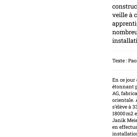
construct
veille à 
apprenti
nombreux
installat
Texte : Pa
En ce jour
étonnant p
AG, fabrica
orientale. 
s’élève à 
18000 m2 e
Janik Meie
en effectu
installati