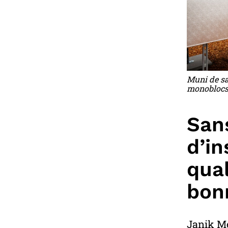
Muni de sa 
monoblocs i
San
d’in
qual
bon
Janik Me