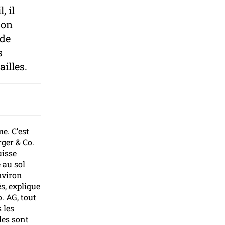
, il
son
 de
s
ailles.
e. C’est
rger & Co.
uisse
 au sol
nviron
s, explique
. AG, tout
 les
les sont