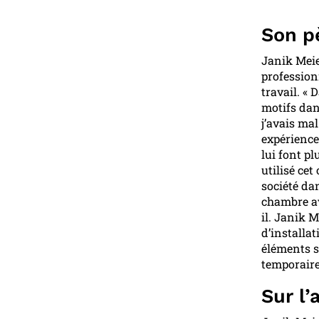
Son p
Janik Meie
profession
travail. « 
motifs dans
j’avais ma
expérience
lui font pl
utilisé cet
société dan
chambre av
il. Janik 
d’installat
éléments s
temporaire 
Sur l