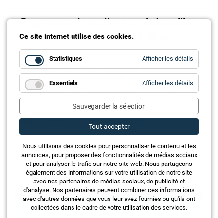
Programme de soutien pour la transition
vers des transformateurs efficaces
Ce site internet utilise des cookies.
for
Statistiques
Afficher les détails
Statistiq
Grâce aux progrès techniques, des transformateurs
de plus en plus efficaces sur le plan énergétique
for
Essentiels
Afficher les détails
arrivent sur le marché. Dans un contexte de
Essentie
hausse des prix de l'électricité, il est
Sauvegarder la sélection
particulièrement intéressant d'envisager le
remplacement des modèles obsolètes.
Tout accepter
Nous utilisons des cookies pour personnaliser le contenu et les
annonces, pour proposer des fonctionnalités de médias sociaux
et pour analyser le trafic sur notre site web. Nous partageons
également des informations sur votre utilisation de notre site
avec nos partenaires de médias sociaux, de publicité et
d'analyse. Nos partenaires peuvent combiner ces informations
avec d'autres données que vous leur avez fournies ou qu'ils ont
collectées dans le cadre de votre utilisation des services.