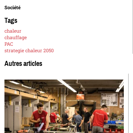
Société
Tags
chaleur
chauffage
PAC
strategie chaleur 2050
Autres articles