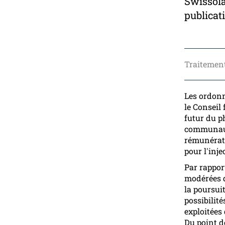
Swissolar
publicati
Traitement
Les ordonna
le Conseil
futur du p
communauté
rémunérat
pour l'inje
Par rappor
modérées qu
la poursui
possibilité
exploitées
Du point d