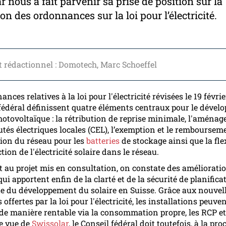
 nous a fait parvenir sa prise de position sur la
on des ordonnances sur la loi pour l’électricité.
 rédactionnel : Domotech, Marc Schoeffel
nces relatives à la loi pour l'électricité révisées le 19 févri
 fédéral définissent quatre éléments centraux pour le déve
hotovoltaïque : la rétribution de reprise minimale, l'aména
s électriques locales (CEL), l’exemption et le rembourseme
ion du réseau pour les
batteries
de stockage ainsi que la flex
ction de l'électricité solaire dans le réseau.
t au projet mis en consultation, on constate des améliorati
i apportent enfin de la clarté et de la sécurité de planifica
te du développement du solaire en Suisse. Grâce aux nouvel
s offertes par la loi pour l'électricité, les installations peuven
 de manière rentable via la consommation propre, les RCP et
e vue de
Swissolar
, le Conseil fédéral doit toutefois, à la pr