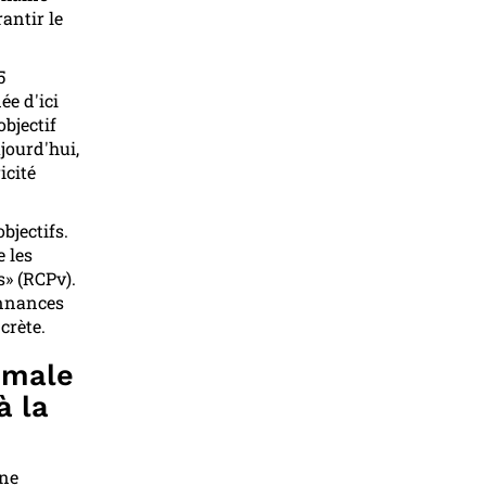
antir le
5
ée d'ici
bjectif
jourd'hui,
icité
bjectifs.
 les
» (RCPv).
onnances
crète.
nimale
à la
nne