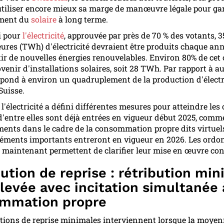
utiliser encore mieux sa marge de manœuvre légale pour gar
ment du
solaire
à long terme.
oi pour
l'électricité
, approuvée par près de 70 % des votants, 3
ures (TWh) d'électricité devraient être produits chaque ann
tir de nouvelles énergies renouvelables. Environ 80% de cet o
venir d'installations solaires, soit 28 TWh. Par rapport à au
spond à environ un quadruplement de la production d'électr
Suisse.
 l'électricité a défini différentes mesures pour atteindre les o
d'entre elles sont déjà entrées en vigueur début 2025, comme
ents dans le cadre de la consommation propre dits virtuels
léments importants entreront en vigueur en 2026. Les ord
 maintenant permettent de clarifier leur mise en œuvre con
ution de reprise : rétribution mi
levée avec incitation simultanée 
mmation propre
utions de reprise minimales interviennent lorsque la moye