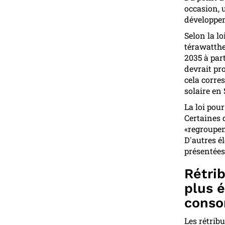
occasion, 
développe
Selon la l
térawatthe
2035 à par
devrait pro
cela corre
solaire en 
La loi pour
Certaines 
«regroupem
D'autres é
présentées
Rétrib
plus é
conso
Les rétrib