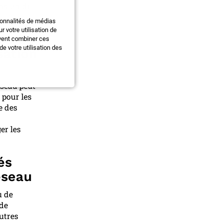
ension du
ionnalités de médias
 votre utilisation de
âce au
uvent combiner ces
e votre utilisation des
sation
éseau peut
 pour les
e des
er les
és
éseau
u de
 de
utres