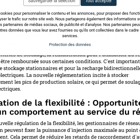
Sauvegarder la sélection
Tout accepter
 la prochaine occasion, afin de réduire ainsi le besoin d'ext
cookies pour personnaliser le contenu et les annonces, pour proposer des fonct
yser le trafic sur notre site web. Nous partageons également des informations sur
ies : de meilleures conditions gr
os partenaires de médias sociaux, de publicité et d'analyse. Nos partenaires pe
tres données que vous leur avez fournies ou qu'ils ont collectées dans le cadre d
ursement de la redevance d'utili
services.
seau
Protection des données
atteries de stockage, la rémunération pour l'utilisation du r
être remboursée sous certaines conditions. C'est important
de stockage stationnaires et pour la recharge bidirectionnell
électriques. La nouvelle réglementation incite à stocker
ment les pics de production solaire, ce qui permet de soulag
ectriques.
tion de la flexibilité : Opportunit
un comportement au service du r
velle régulation de la flexibilité, les gestionnaires de résea
on peuvent fixer la puissance d'injection maximale au point
nt. Cela permet de réduire les retards de raccordement d'a