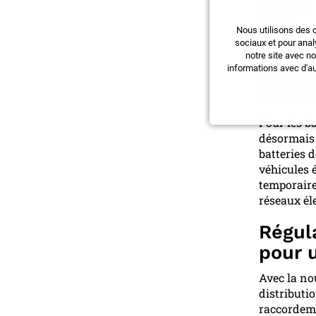
le rabais à
réseau.
Nous utilisons des 
sociaux et pour anal
Batter
notre site avec n
informations avec d'au
rembo
du ré
Pour les b
désormais 
batteries 
véhicules 
temporaire
réseaux él
Régula
pour 
Avec la nou
distributi
raccordeme