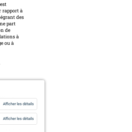
est
r rapport à
tégrant des
une part
on de
lations à
e ou à
s
 vendre
doit être
for
Afficher les détails
Statistiques
plus élevé
nférieur au
for
Afficher les détails
Essentiels
t augmenter