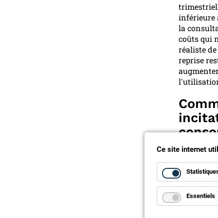
trimestrie
inférieure
la consult
coûts qui 
réaliste d
reprise res
augmenter 
l'utilisati
Commu
incita
conso
Les commun
Ce site internet ut
planificati
localement 
Statistique
payée pour 
que lors de
Essentiels
maximum lé
consommati