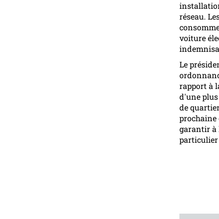
installati
réseau. Les
consommer 
voiture él
indemnisat
Le préside
ordonnance
rapport à l
d'une plus 
de quartie
prochaine 
garantir à
particulier