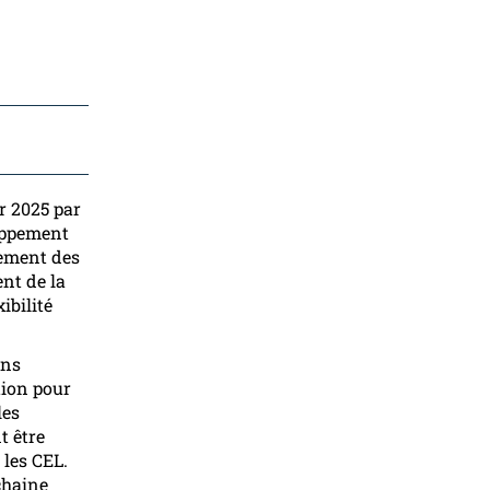
er 2025 par
loppement
gement des
nt de la
ibilité
ons
tion pour
les
t être
 les CEL.
ochaine