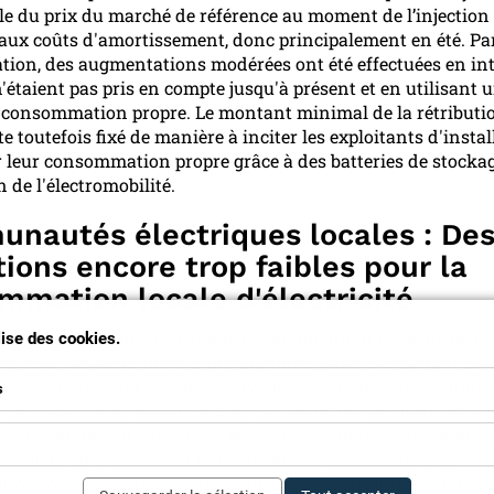
lle du prix du marché de référence au moment de l’injection 
 aux coûts d'amortissement, donc principalement en été. Pa
ation, des augmentations modérées ont été effectuées en in
n'étaient pas pris en compte jusqu'à présent et en utilisant 
e consommation propre. Le montant minimal de la rétributi
te toutefois fixé de manière à inciter les exploitants d'instal
leur consommation propre grâce à des batteries de stockag
on de l'électromobilité.
nautés électriques locales : De
tions encore trop faibles pour la
mmation locale d'électricité
autés électriques locales (CEL) augmentent la sécurité de
ilise des cookies.
on pour les exploitants d'installations : elles permettent de
l'électricité à un prix fixe convenu. Une redevance réduite 
s
l'utilisation du réseau public. Le rabais fixé est désormais 
 la consultation, mais avec 40%, il est toujours nettement i
gal de 60%. Swissolar regrette que les incitations à la
on locale soient ainsi trop faibles. Le Conseil fédéral doi