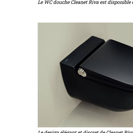
Le WC douche Cleanet Riva est disponible e
Le design élégant et discret de Cleanet Riv