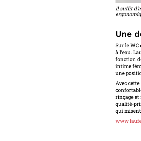
Il suffit 
ergonomiqu
Une d
Sur le WC 
à l’eau. L
fonction d
intime fém
une positi
Avec cette
confortabl
rinçage et
qualité-pr
qui misent
www.laufe