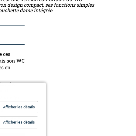
son design compact, ses fonctions simples
ouchette dame intégrée.
e ces
mais son WC
es en
 douche
ment.
sique qui
 à
for
Afficher les détails
 Cleanet
Statistiques
e en acier
for
Afficher les détails
Essentiels