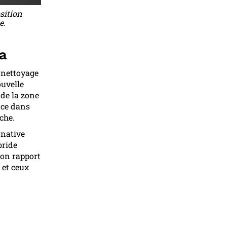
sition
e.
a
u nettoyage
ouvelle
de la zone
ace dans
che.
rnative
bride
bon rapport
 et ceux