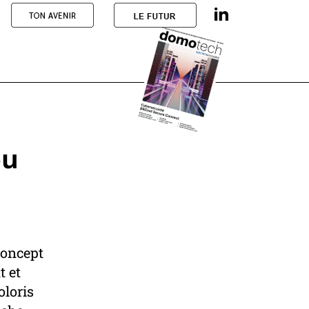
ou
concept
t et
oloris