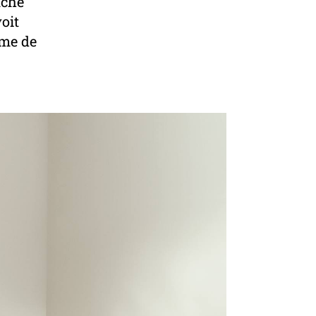
uche
oit
yme de