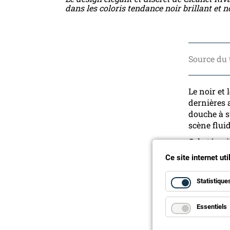
dans les coloris tendance noir brillant et n
Source du 
Le noir et
dernières 
douche à s
scène fluid
Cela témoi
une partie
Ce site internet ut
Cleanet Ri
s’intègre 
Statistique
l’intérieu
Riva n’est
Essentiels
inoxydable