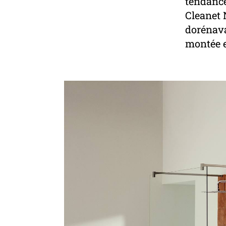
tendance
Cleanet 
dorénava
montée 