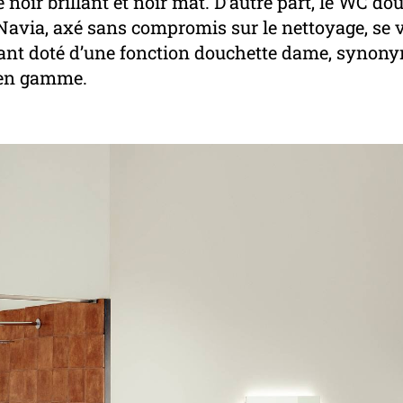
 noir brillant et noir mat. D’autre part, le WC do
Navia, axé sans compromis sur le nettoyage, se v
nt doté d’une fonction douchette dame, synon
en gamme.