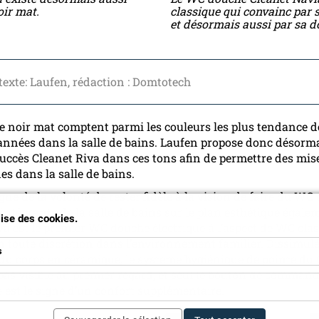
oir mat.
classique qui convainc par 
et désormais aussi par sa d
texte: Laufen, rédaction : Domtotech
 le noir mat comptent parmi les couleurs les plus tendance d
années dans la salle de bains. Laufen propose donc désor
uccès Cleanet Riva dans ces tons afin de permettre des mis
es dans la salle de bains.
gne de la volonté de rester fidèle à la vision de faire du WC
 intégrante de la salle de bains sur le plan esthétique égale
ilise des cookies.
va est le premier WC douche électrique à l’aspect de WC clas
en toute discrétion dans l’environnement familier. Dissimulé
s
r du corps en céramique, le système hygiénique de pointe du
 pas visible au premier regard, et seul le bouton de command
 est le signe d’un confort supplémentaire.