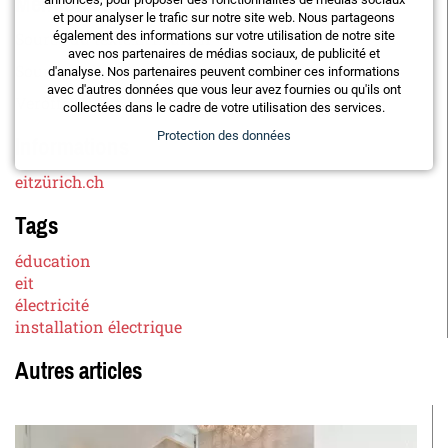
Mentions légales
et pour analyser le trafic sur notre site web. Nous partageons
également des informations sur votre utilisation de notre site
Source du texte:EIT.zürich
avec nos partenaires de médias sociaux, de publicité et
Source de l'image:EIT.zürich
d'analyse. Nos partenaires peuvent combiner ces informations
avec d'autres données que vous leur avez fournies ou qu'ils ont
Veröffentlicht am:
18.07.2022
collectées dans le cadre de votre utilisation des services.
Informations
Protection des données
eitzürich.ch
Tags
éducation
eit
électricité
installation électrique
Autres articles