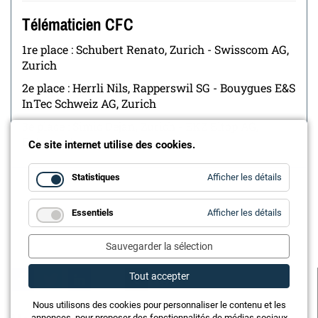
Télématicien CFC
1re place : Schubert Renato, Zurich - Swisscom AG,
Zurich
2e place : Herrli Nils, Rapperswil SG - Bouygues E&S
InTec Schweiz AG, Zurich
3e place : Simic Dejan, Zurich - EKZ Eltop AG,
Fahrweid
Ce site internet utilise des cookies.
for
Statistiques
Afficher les détails
Statistiq
for
Essentiels
Afficher les détails
Essentie
Sauvegarder la sélection
Tout accepter
Facebook
Twitter
LinkedIn
E-mail
tumblr
Reddit
Nous utilisons des cookies pour personnaliser le contenu et les
annonces, pour proposer des fonctionnalités de médias sociaux