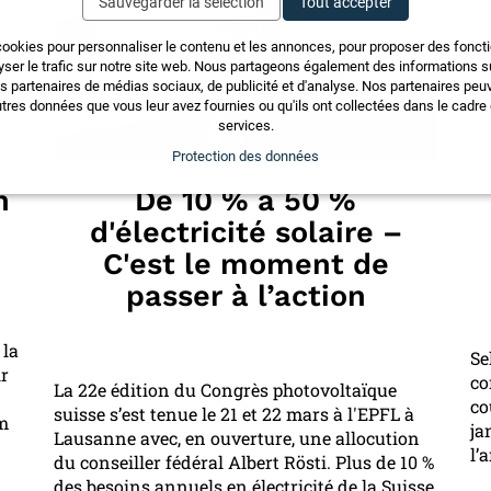
Sauvegarder la sélection
Tout accepter
cookies pour personnaliser le contenu et les annonces, pour proposer des fonct
yser le trafic sur notre site web. Nous partageons également des informations sur
os partenaires de médias sociaux, de publicité et d'analyse. Nos partenaires pe
tres données que vous leur avez fournies ou qu'ils ont collectées dans le cadre d
services.
Protection des données
n
De 10 % à 50 %
d'électricité solaire –
C'est le moment de
passer à l’action
 la
Se
ir
co
La 22e édition du Congrès photovoltaïque
co
suisse s’est tenue le 21 et 22 mars à l'EPFL à
im
ja
Lausanne avec, en ouverture, une allocution
l’
du conseiller fédéral Albert Rösti. Plus de 10 %
des besoins annuels en électricité de la Suisse