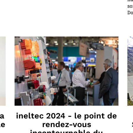
so
Do
la
ineltec 2024 - le point de
le
rendez-vous
incontournable du