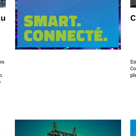
au
C
ion
En
Co
h.
pl
e