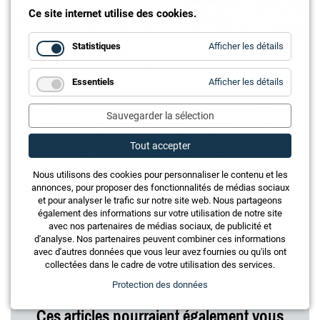
Ce site internet utilise des cookies.
for
Statistiques
Afficher les détails
Les participants ont échangé dans un cadre magnifique
Statistiq
lors de l’apéritif et du repas
for
Essentiels
Afficher les détails
Essentie
Au-delà des aspects statutaires, cette assemblée
Sauvegarder la sélection
générale a ainsi mis en lumière les principaux enjeux
qui façonneront l’avenir de la profession : attractivité
Tout accepter
des métiers, qualité de la formation, soutien aux
entreprises et mobilisation de toute la branche pour
Nous utilisons des cookies pour personnaliser le contenu et les
réussir la transition énergétique.
annonces, pour proposer des fonctionnalités de médias sociaux
et pour analyser le trafic sur notre site web. Nous partageons
également des informations sur votre utilisation de notre site
avec nos partenaires de médias sociaux, de publicité et
d'analyse. Nos partenaires peuvent combiner ces informations
avec d'autres données que vous leur avez fournies ou qu'ils ont
collectées dans le cadre de votre utilisation des services.
Protection des données
Ces articles pourraient également vous