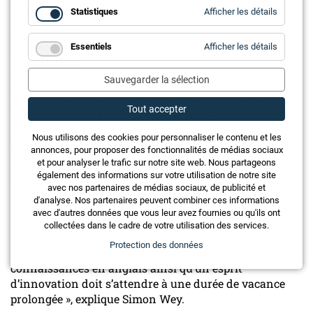
métiers du bâtiment. Source : BSS Volkswirtschaftliche
for
Statistiques
Afficher les détails
Statistiq
Beratung AG
for
Essentiels
Afficher les détails
Essentie
Conclusion
Sauvegarder la sélection
Avec cette nouvelle approche innovante qui consiste à
analyser la durée de vacance des profils d’emplois de
Tout accepter
manière plus nuancée que par le passé, nous avons fait
d’importantes découvertes susceptibles de contribuer à
Nous utilisons des cookies pour personnaliser le contenu et les
la diminution de la pénurie de main-d’œuvre qualifiée.
annonces, pour proposer des fonctionnalités de médias sociaux
On y trouve aussi un guide indiquant la voie aux
et pour analyser le trafic sur notre site web. Nous partageons
entreprises pour pourvoir plus rapidement leurs postes
également des informations sur votre utilisation de notre site
avec nos partenaires de médias sociaux, de publicité et
à l’avenir. « Voici un exemple fictif qui résume avec
d'analyse. Nos partenaires peuvent combiner ces informations
pertinence les résultats de l’étude : un employeur (PME)
avec d'autres données que vous leur avez fournies ou qu'ils ont
qui a publié une offre pour un emploi à plein temps
collectées dans le cadre de votre utilisation des services.
d’installateur chauffagiste à St. Gallen et qui exige en
Protection des données
même temps l’acceptation de se déplacer, des
connaissances en anglais ainsi qu’un esprit
d’innovation doit s’attendre à une durée de vacance
prolongée », explique Simon Wey.