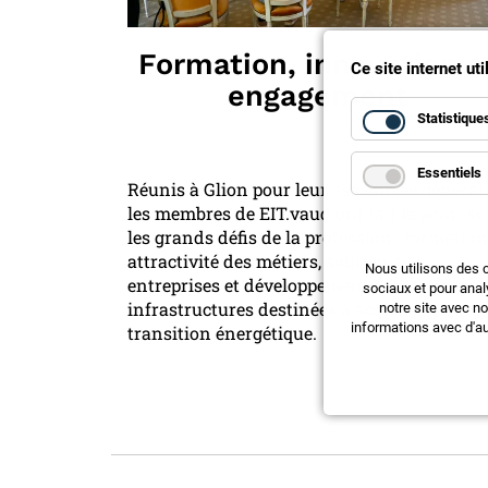
Formation, innovation e
Ce site internet ut
engagement
Statistique
Essentiels
Réunis à Glion pour leur assemblée générale
les membres de EIT.vaud ont fait le point su
les grands défis de la profession : formation
attractivité des métiers, soutien aux
Nous utilisons des 
entreprises et développement de nouvelles
sociaux et pour anal
infrastructures destinées à accompagner la
notre site avec n
informations avec d'au
transition énergétique.