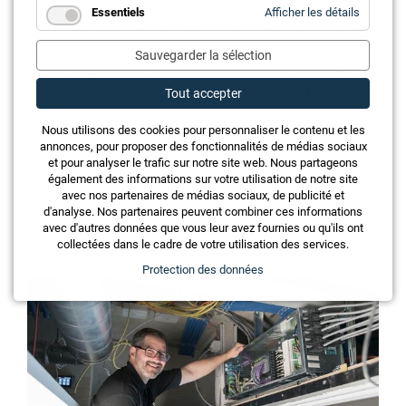
for
Essentiels
Afficher les détails
Essentie
La Suisse compte environ 2,3 millions de bâtiments
sur l'ensemble de son territoire. L'efficacité
Sauvegarder la sélection
énergétique est absente de plus de la moitié. La
modernisation des installations de chauffage,
Tout accepter
ventilation et climatisation des bâtiments
constitue un potentiel d'économies
Nous utilisons des cookies pour personnaliser le contenu et les
annonces, pour proposer des fonctionnalités de médias sociaux
particulièrement élevé.
et pour analyser le trafic sur notre site web. Nous partageons
également des informations sur votre utilisation de notre site
avec nos partenaires de médias sociaux, de publicité et
d'analyse. Nos partenaires peuvent combiner ces informations
avec d'autres données que vous leur avez fournies ou qu'ils ont
collectées dans le cadre de votre utilisation des services.
Protection des données