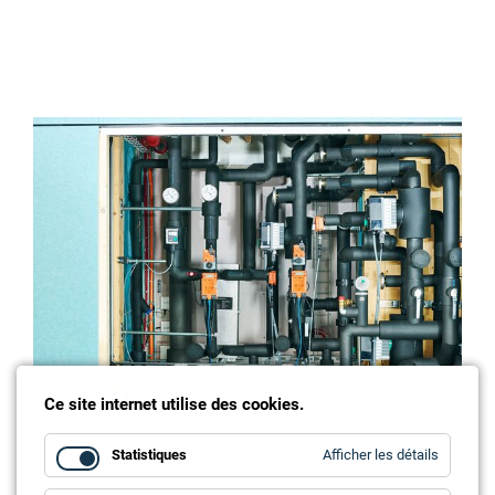
Ce site internet utilise des cookies.
Maîtrise des coûts et de l'énergie
for
Statistiques
Afficher les détails
Statistiq