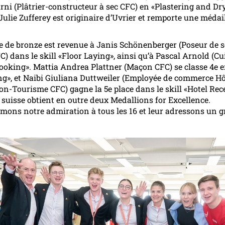
rni (Plâtrier-constructeur à sec CFC) en «Plastering and Dr
Julie Zufferey est originaire d’Uvrier et remporte une médail
.
e de bronze est revenue à Janis Schönenberger (Poseur de s
C) dans le skill «Floor Laying», ainsi qu’à Pascal Arnold (Cu
ooking». Mattia Andrea Plattner (Maçon CFC) se classe 4e 
ng», et Naibi Giuliana Duttweiler (Employée de commerce Hôt
on-Tourisme CFC) gagne la 5e place dans le skill «Hotel Rec
 suisse obtient en outre deux Medallions for Excellence.
mons notre admiration à tous les 16 et leur adressons un 