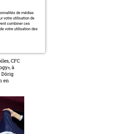
ionnalités de médias
été les
 votre utilisation de
uvent combiner ces
Fashion
e votre utilisation des
de
do Soares
l
iles, CFC
ogy», à
 Dörig
n en