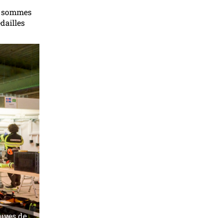
us sommes
dailles
uves de