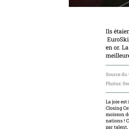
Ils étai
EuroSkil
en or. L
meilleur
Source du 
Photos: Sw
La joie es
Closing C
moisson de
nations ! 
par talent,