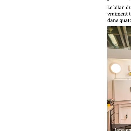
Le bilan d
vraiment t
dans quato
Jana en