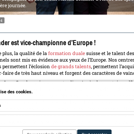
ère journée.
4
der est vice-championne d’Europe !
 plus, la qualité de la
formation duale
suisse et le talent de
nels sont mis en évidence aux yeux de l’Europe. Nos centre
 permettent l’éclosion
de grands talents
, permettent l’acqu
r-faire de très haut niveau et forgent des caractères de vai
as Jana Gander qui nous contredira. Après des centaines d’
n intensive, elle a brillamment remporté la médaille d’argen
ilise des cookies.
 de l’installation électrique. Nous avions présenté Jana dans
ne et compte tenu de ce qui se disait d’elle, nous estimions q
s
ces de se classer parmi les meilleurs. C’est chose faite. Nous
toutes nos félicitations ainsi qu’à son coach Adrian Somme
e EIT.swiss qui l’a entourée. Son employeur Frey + Cie Elektr
er.