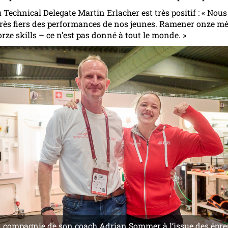
u Technical Delegate Martin Erlacher est très positif : « No
rès fiers des performances de nos jeunes. Ramener onze mé
rze skills – ce n’est pas donné à tout le monde. »
 compagnie de son coach Adrian Sommer à l’issue des épre