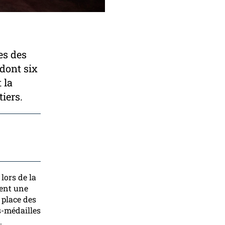
es des
dont six
 la
iers.
lors de la
ent une
 place des
s-médailles
.