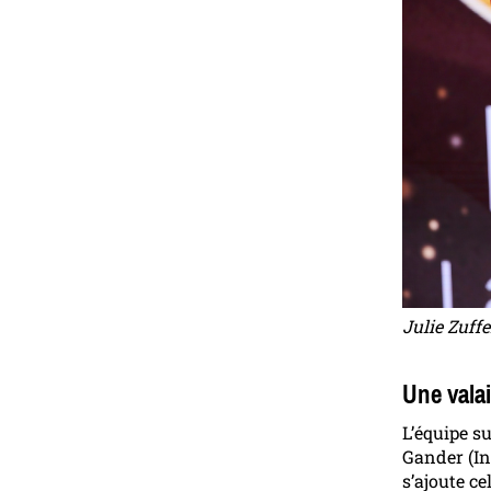
Julie Zuff
Une vala
L’équipe s
Gander (Ins
s’ajoute c