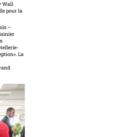
y Wall
le pour la
ols –
isinier
en
ellerie-
eption». La
grand