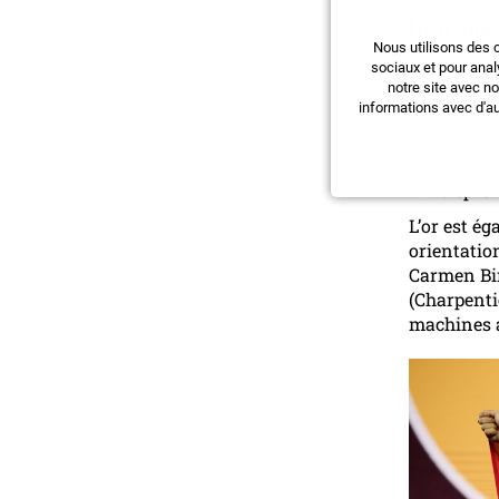
Une mois
Nous utilisons des 
Dans six s
sociaux et pour anal
notre site avec n
meilleurs 
informations avec d'au
Design and
vêtements 
Sousa (Emp
«Entrepren
L’or est é
orientatio
Carmen Bir
(Charpenti
machines a