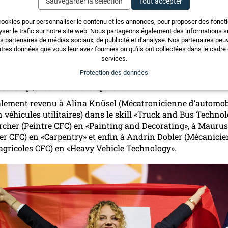
Sauvegarder la sélection
Tout accepter
son de médailles et tous les honneurs
cookies pour personnaliser le contenu et les annonces, pour proposer des fonct
kills, les jeunes membres du SwissSkills National Team ont 
yser le trafic sur notre site web. Nous partageons également des informations sur
os partenaires de médias sociaux, de publicité et d'analyse. Nos partenaires pe
de toute la compétition, décrochant l’or. Dans la catégorie «
tres données que vous leur avez fournies ou qu'ils ont collectées dans le cadre d
 Technology», le duo Melitta Leu et Paula Stein (Créatrices 
services.
CFC) s’est imposé. Un autre duo, Marlon Mathieu et Leonar
Protection des données
loyés de commerce CFC), a remporté la victoire dans le skil
eurship / Business Development».
galement revenu à Alina Knüsel (Mécatronicienne d’automob
n véhicules utilitaires) dans le skill «Truck and Bus Technol
cher (Peintre CFC) en «Painting and Decorating», à Maurus
er CFC) en «Carpentry» et enfin à Andrin Dobler (Mécanicie
gricoles CFC) en «Heavy Vehicle Technology».