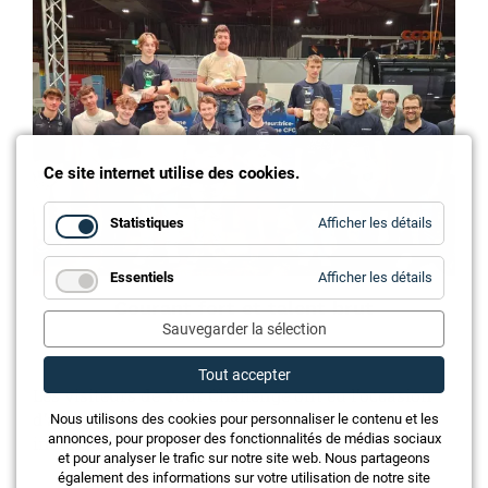
Ce site internet utilise des cookies.
for
Statistiques
Afficher les détails
Statistiq
for
Essentiels
Afficher les détails
Essentie
Courant fort et talent brut
Sauvegarder la sélection
Tout accepter
Les visiteurs de Your Challenge ont eu l’occasion
d’assister au championnat romand des
Nous utilisons des cookies pour personnaliser le contenu et les
annonces, pour proposer des fonctionnalités de médias sociaux
installateurs-électriciens, organisé par EIT.valais.
et pour analyser le trafic sur notre site web. Nous partageons
également des informations sur votre utilisation de notre site