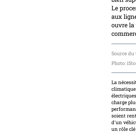
Le proces
aux lign
ouvre la
commerci
Source du 
Photo: iSt
La nécessi
climatique
électrique
charge plu
performant
soient rent
d'un véhic
un rôle cl