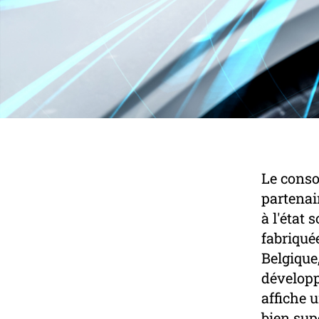
Le conso
partenai
à l'état 
fabriqué
Belgique,
développ
affiche 
bien sup