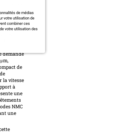
ctuelles de
 par kWh, ce
ionnalités de médias
 votre utilisation de
uvent combiner ces
ieuses de
e votre utilisation des
aires.
uide
une demande
 μm,
compact de
 de
 la vitesse
apport à
résente une
evêtements
thodes NMC
rant une
cette