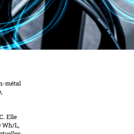
um-métal
,
. Elle
0 Wh/L,
tuelles.