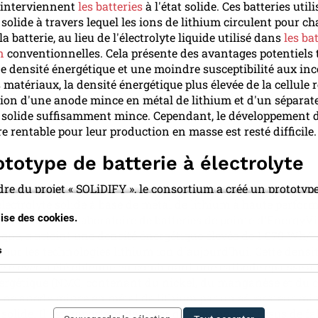
u'interviennent
les batteries
à l'état solide. Ces batteries util
 solide à travers lequel les ions de lithium circulent pour ch
a batterie, au lieu de l'électrolyte liquide utilisé dans
les ba
n
conventionnelles. Cela présente des avantages potentiels 
e densité énergétique et une moindre susceptibilité aux in
matériaux, la densité énergétique plus élevée de la cellule r
tion d'une anode mince en métal de lithium et d'un séparat
e solide suffisamment mince. Cependant, le développement 
e rentable pour leur production en masse est resté difficile.
totype de batterie à électrolyte
dre du projet « SOLiDIFY », le consortium a créé un prototyp
 électrolyte solide à base de métal de lithium à haute perfor
ilise des cookies.
briquée dans le laboratoire de batteries de pointe d'EnergyVi
que, a atteint une densité énergétique élevée de 1 070 Wh/L
our les technologies lithium ion d'aujourd'hui. Cette densi
s
e élevée a été obtenue en combinant une cathode épaisse à
ergétique (NMC, contenant du nickel, du manganèse et du c
une anode mince en métal de lithium par un séparateur mi
 solide. Il est important de noter qu'avec un processus de fa