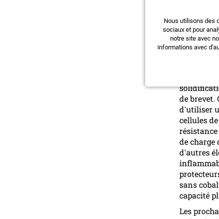
gérable à 
batteries l
Nous utilisons des 
processus 
sociaux et pour anal
notre site avec n
Ce résulta
informations avec d'au
nouveaux m
Pour l'éle
ionique po
solidifica
de brevet.
d'utiliser
cellules d
résistance
de charge d
d'autres él
inflammabi
protecteur
sans cobal
capacité pl
Les procha