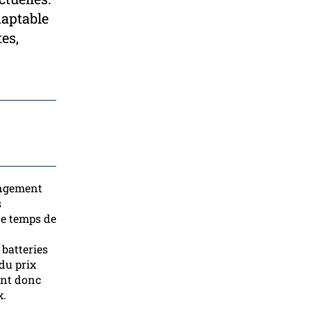
daptable
es,
hangement
s
de temps de
 batteries
 du prix
ent donc
x.