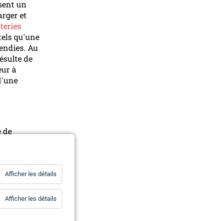
isent un
arger et
tteries
tels qu'une
cendies. Au
ésulte de
eur à
d'une
e de
mance. La
lle à
, contre
té
for
Afficher les détails
Statistiques
 haute
obalt)
for
Afficher les détails
Essentiels
nce à
brication