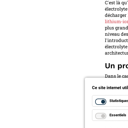
C'est là q
électrolyte
décharger l
lithium-io
plus grand
niveau des 
l'introduc
électrolyt
architectur
Un pro
Dans le ca
batterie à
Ce site internet ut
cellule, fa
Genk/Belgi
800 Wh/L p
Statistique
énergétiqu
densité én
Essentiels
séparée d'
électrolyte