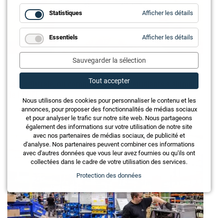
for
Statistiques
Afficher les détails
Statistiq
for
Essentiels
Afficher les détails
Essentie
Sauvegarder la sélection
La Magistrale, ou comment passer d'étudiants à alumni
Tout accepter
de l'EPFL
Nous utilisons des cookies pour personnaliser le contenu et les
annonces, pour proposer des fonctionnalités de médias sociaux
et pour analyser le trafic sur notre site web. Nous partageons
également des informations sur votre utilisation de notre site
avec nos partenaires de médias sociaux, de publicité et
d'analyse. Nos partenaires peuvent combiner ces informations
avec d'autres données que vous leur avez fournies ou qu'ils ont
collectées dans le cadre de votre utilisation des services.
Protection des données