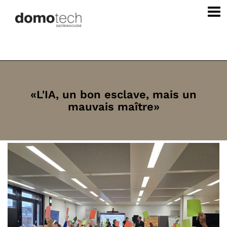
«L'IA, un bon esclave, mais un
mauvais maître»