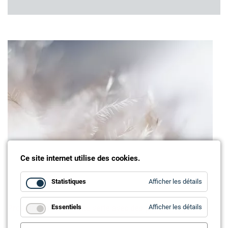
Ce site internet utilise des cookies.
for
Statistiques
Afficher les détails
Statistiq
Produire de l'électricité verte avec des plumes de poulets
for
Essentiels
Afficher les détails
Essentie