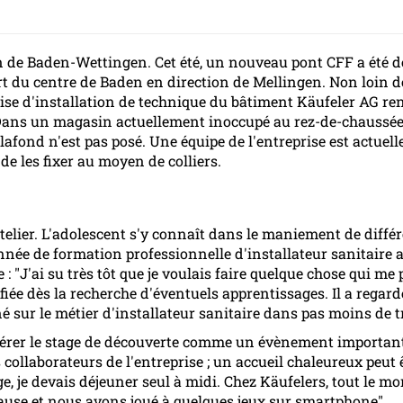
de Baden-Wettingen. Cet été, un nouveau pont CFF a été dép
part du centre de Baden en direction de Mellingen. Non loin 
eprise d'installation de technique du bâtiment Käufeler AG r
. Dans un magasin actuellement inoccupé au rez-de-chaussée
lafond n'est pas posé. Une équipe de l'entreprise est actue
de les fixer au moyen de colliers.
telier. L'adolescent s'y connaît dans le maniement de diff
ée de formation professionnelle d'installateur sanitaire ave
: "J'ai su très tôt que je voulais faire quelque chose qui me
ifiée dès la recherche d'éventuels apprentissages. Il a regard
gné sur le métier d'installateur sanitaire dans pas moins de 
dérer le stage de découverte comme un évènement important.
rs collaborateurs de l'entreprise ; un accueil chaleureux pe
e, je devais déjeuner seul à midi. Chez Käufelers, tout le mo
ause et nous avons joué à quelques jeux sur smartphone".