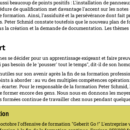
i beaucoup de points positifs : L'installation de panneaux s
édure de qualification met davantage l'accent sur les notes 
e formation. Ainsi, l'assiduité et la persévérance dont fait
. Peter Schmid constate toutefois que le nouveau plan de 
ans la création et la demande de documentation. Les thèmes 
rt
eunes se décider pour un apprentissage exigeant et faire pr
i pas besoin de le 'pousser' tout le temps", dit-il de son ho
tiles sur son avenir après la fin de sa formation professionn
 points à aborder : au vu des multiples compétences opératio
t à écarter. Pour le responsable de la formation Peter Schmid, l
 de former encore des gens. Nous nous en donnons les moyen
 formées continue de travailler chez nous pendant quelque
tion
 octobre l'offensive de formation "Geberit Go !" L'entreprise 