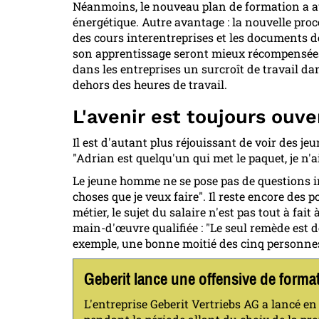
Néanmoins, le nouveau plan de formation a auss
énergétique. Autre avantage : la nouvelle proc
des cours interentreprises et les documents d
son apprentissage seront mieux récompensées
dans les entreprises un surcroît de travail d
dehors des heures de travail.
L'avenir est toujours ouve
Il est d'autant plus réjouissant de voir des j
"Adrian est quelqu'un qui met le paquet, je n'a
Le jeune homme ne se pose pas de questions inu
choses que je veux faire". Il reste encore des
métier, le sujet du salaire n'est pas tout à fai
main-d'œuvre qualifiée : "Le seul remède est
exemple, une bonne moitié des cinq personnes
Geberit lance une offensive de forma
L'entreprise Geberit Vertriebs AG a lancé en