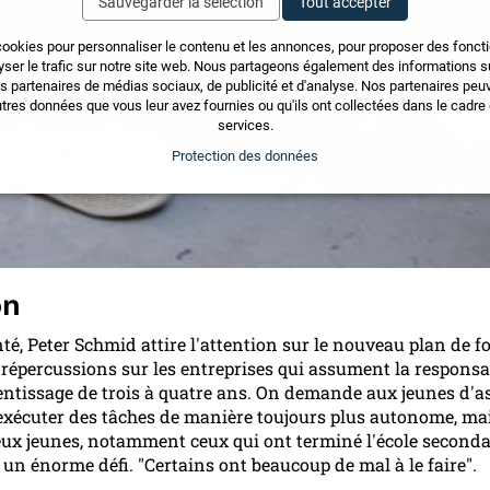
Sauvegarder la sélection
Tout accepter
cookies pour personnaliser le contenu et les annonces, pour proposer des fonct
yser le trafic sur notre site web. Nous partageons également des informations sur
os partenaires de médias sociaux, de publicité et d'analyse. Nos partenaires pe
tres données que vous leur avez fournies ou qu'ils ont collectées dans le cadre d
services.
Protection des données
on
é, Peter Schmid attire l'attention sur le nouveau plan de f
es répercussions sur les entreprises qui assument la responsa
rentissage de trois à quatre ans. On demande aux jeunes d'a
d'exécuter des tâches de manière toujours plus autonome, ma
ux jeunes, notamment ceux qui ont terminé l'école seconda
un énorme défi. "Certains ont beaucoup de mal à le faire".