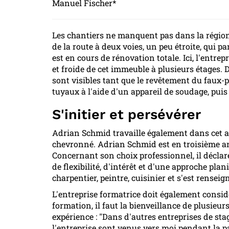
Manuel Fischer*
Les chantiers ne manquent pas dans la région 
de la route à deux voies, un peu étroite, qui 
est en cours de rénovation totale. Ici, l'entr
et froide de cet immeuble à plusieurs étages
sont visibles tant que le revêtement du faux-p
tuyaux à l'aide d'un appareil de soudage, puis 
S'initier et persévérer
Adrian Schmid travaille également dans cet a
chevronné. Adrian Schmid est en troisième ann
Concernant son choix professionnel, il déclare 
de flexibilité, d'intérêt et d'une approche plan
charpentier, peintre, cuisinier et s'est rensei
L'entreprise formatrice doit également consi
formation, il faut la bienveillance de plusieu
expérience : "Dans d'autres entreprises de stag
l'entreprise sont venus vers moi pendant la p