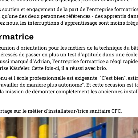
soutien et engagement de la part de l'entreprise formatrice.
t qu’une des deux personnes références - des apprentis dans
chez nous, les interruptions d'apprentissage sont moins fréq
ormatrice
éunion d'orientation pour les métiers de la technique du b
téressés de passer en plus un test d'aptitude dans une école 
ussi marqué d'Adrian, l'entreprise formatrice a réagi rapide
se Käufeler. Cette fois-ci, il a réussi avec brio.
u et l'école professionnelle est exigeante. "C'est bien", estim
ravailler de manière plus autonome". Et cette occasion est to
 la mission de démonter complètement les anciennes install
rtage sur le métier d'installateur/trice sanitaire CFC.