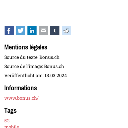
Facebook
Twitter
LinkedIn
E-mail
tumblr
Reddit
Mentions légales
Source du texte: Bonus.ch
Source de l'image: Bonus.ch
Veröffentlicht am:
13.03.2024
Informations
www.bonus.ch/
Tags
5G
mobile