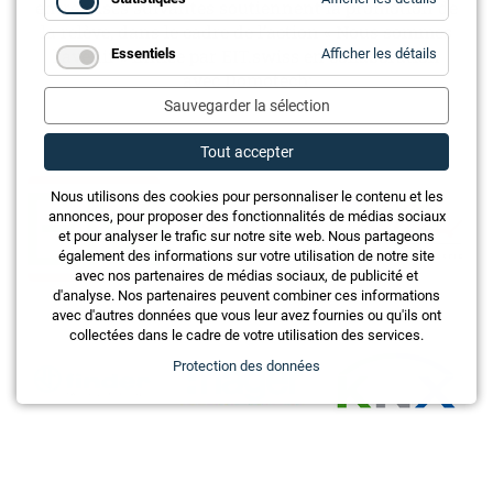
entreprises suivantes soutiennent la promotion de
Statistiq
la relève, dans le cadre de l’action « Nous sommes
for
l’avenir » initiée par EIT.swiss en collaboration
Essentiels
Afficher les détails
Essentie
avec Domotech:
Sauvegarder la sélection
Tout accepter
Nous utilisons des cookies pour personnaliser le contenu et les
annonces, pour proposer des fonctionnalités de médias sociaux
et pour analyser le trafic sur notre site web. Nous partageons
également des informations sur votre utilisation de notre site
avec nos partenaires de médias sociaux, de publicité et
d'analyse. Nos partenaires peuvent combiner ces informations
avec d'autres données que vous leur avez fournies ou qu'ils ont
collectées dans le cadre de votre utilisation des services.
Protection des données