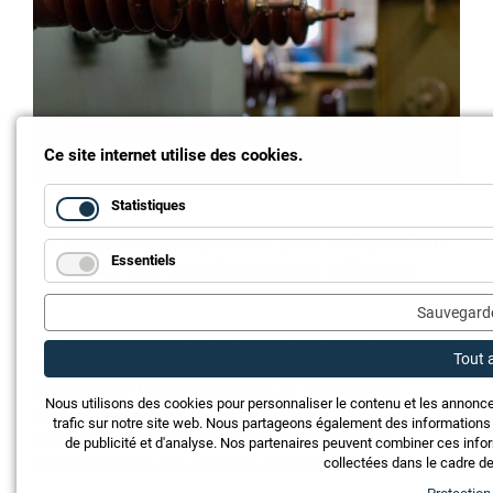
Ce site internet utilise des cookies.
Statistiques
Programme de soutien pour la transition
vers des transformateurs efficaces
Essentiels
Sauvegarde
Grâce aux progrès techniques, des transformateurs
Tout 
de plus en plus efficaces sur le plan énergétique
arrivent sur le marché. Dans un contexte de
Nous utilisons des cookies pour personnaliser le contenu et les annonce
hausse des prix de l'électricité, il est
trafic sur notre site web. Nous partageons également des informations s
particulièrement intéressant d'envisager le
de publicité et d'analyse. Nos partenaires peuvent combiner ces info
remplacement des modèles obsolètes.
collectées dans le cadre de 