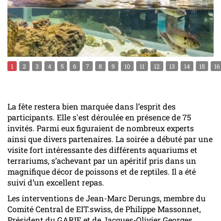
1
2
3
4
5
6
7
8
9
10
11
12
13
14
15
16
La fête restera bien marquée dans l’esprit des
participants. Elle s'est déroulée en présence de 75
invités. Parmi eux figuraient de nombreux experts
ainsi que divers partenaires. La soirée a débuté par une
visite fort intéressante des différents aquariums et
terrariums, s’achevant par un apéritif pris dans un
magnifique décor de poissons et de reptiles. Il a été
suivi d’un excellent repas.
Les interventions de Jean-Marc Derungs, membre du
Comité Central de EIT.swiss, de Philippe Massonnet,
Président du GARIE et de Jacques-Olivier Georges,