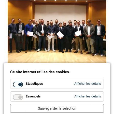
Ce site internet utilise des cookies.
Forsiel récompense ses lauréats
for
Statistiques
Afficher les détails
Statistiq
La cérémonie de Promotions Forsiel (Formation
for
Essentiels
Afficher les détails
Romande Supérieure des Installateurs
Essentie
ÉLectriciens), a eu lieu au Centre Patronal de
Sauvegarder la sélection
Paudex, lundi 11 novembre devant une assistance