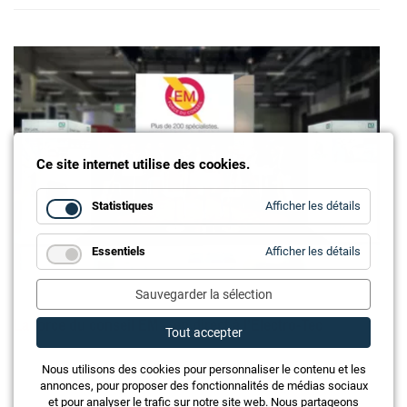
Ce site internet utilise des cookies.
for
Statistiques
Afficher les détails
Statistiq
for
Essentiels
Afficher les détails
Essentie
Sauvegarder la sélection
La force du conseil EM – en direct à l’Electro-Tec
Tout accepter
Nous utilisons des cookies pour personnaliser le contenu et les
annonces, pour proposer des fonctionnalités de médias sociaux
et pour analyser le trafic sur notre site web. Nous partageons