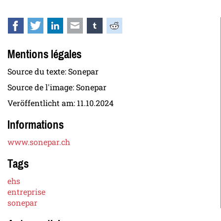
Facebook
Twitter
LinkedIn
E-mail
tumblr
Reddit
Mentions légales
Source du texte: Sonepar
Source de l'image: Sonepar
Veröffentlicht am:
11.10.2024
Informations
www.sonepar.ch
Tags
ehs
entreprise
sonepar