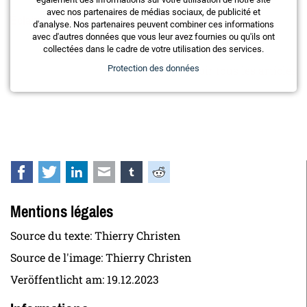
avec nos partenaires de médias sociaux, de publicité et
Éclairage intelligent et éclairage de sécurité Trivalite
d'analyse. Nos partenaires peuvent combiner ces informations
avec d'autres données que vous leur avez fournies ou qu'ils ont
collectées dans le cadre de votre utilisation des services.
Voir tous les articles
Protection des données
Facebook
Twitter
LinkedIn
E-mail
tumblr
Reddit
Mentions légales
Source du texte: Thierry Christen
Source de l'image: Thierry Christen
Veröffentlicht am:
19.12.2023