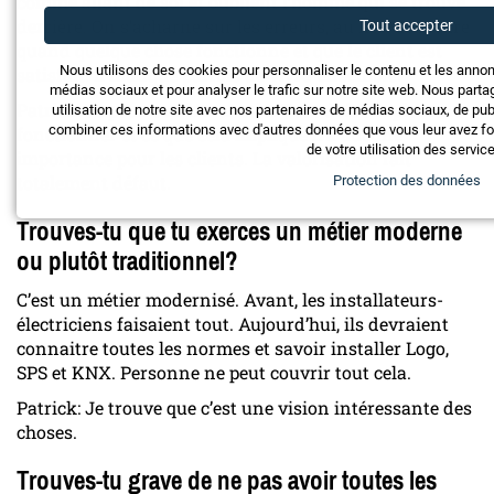
comme allant de soi et oublient l’homme qui se trouve
derrière. On s’acharne sur les erreurs, au lieu de le dire
Tout accepter
quand quelque chose fonctionne et que le client est
Nous utilisons des cookies pour personnaliser le contenu et les anno
satisfait. Il manque parfois de vivre-ensemble.
médias sociaux et pour analyser le trafic sur notre site web. Nous par
Patrick: Je peux confirmer cela. Tout doit simplement
utilisation de notre site avec nos partenaires de médias sociaux, de pub
combiner ces informations avec d'autres données que vous leur avez fou
fonctionner et ce que cela implique n’a aucune
de votre utilisation des servic
importance pour les clients. La valorisation fait
totalement défaut.
Protection des données
Trouves-tu que tu exerces un métier moderne
ou plutôt traditionnel?
C’est un métier modernisé. Avant, les installateurs-
électriciens faisaient tout. Aujourd’hui, ils devraient
connaitre toutes les normes et savoir installer Logo,
SPS et KNX. Personne ne peut couvrir tout cela.
Patrick: Je trouve que c’est une vision intéressante des
choses.
Trouves-tu grave de ne pas avoir toutes les