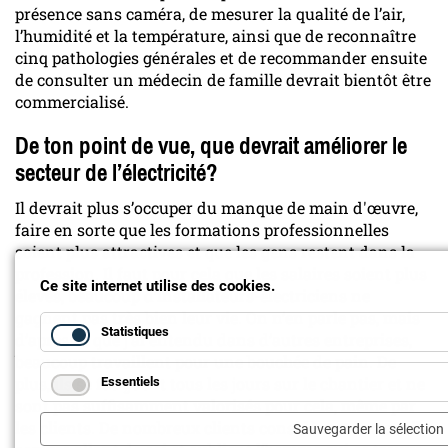
présence sans caméra, de mesurer la qualité de l’air,
l’humidité et la température, ainsi que de reconnaître
cinq pathologies générales et de recommander ensuite
de consulter un médecin de famille devrait bientôt être
commercialisé.
De ton point de vue, que devrait améliorer le
secteur de l’électricité?
Il devrait plus s’occuper du manque de main d'œuvre,
faire en sorte que les formations professionnelles
soient plus attractives et que les gens restent dans la
profession. Il faut pour cela que les salaires soient plus
Ce site internet utilise des cookies.
élevés, beaucoup d’installateurs-électriciens ne
gagnent pas très bien leur vie. On n’en parle pas, mais
Statistiques
d’après ce que j’ai entendu dans d’autres entreprises,
beaucoup travaillent pour une bouchée de pain. De
plus, ils se fatiguent tous les jours sur le chantier et ne
Essentiels
sont pas suffisamment valorisés pour cela, même par
les clients. De nombreux clients considèrent le travail
Sauvegarder la sélection