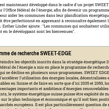
est maintenant développé dans le cadre d'un projet SWEE
r l'Office fédéral de l'énergie, afin de devenir un programm
pour aider les communes dans leur planification énergétiqu
doit être perfectionné en apprenant à reconnaître également l
. Esther Linder ajoute : "Les communes qui souhaitent utilis
t en le développant sont les bienvenues".
amme de recherche SWEET-EDGE
teindre les objectifs inscrits dans la stratégie énergétique 2
 fédéral de l'énergie a mis en place le programme de recherch
qui se décline en plusieurs sous-programmes. SWEET EDGE
d'accélérer l'utilisation des énergies locales, décentralisées 
ables en Suisse et de faire en sorte que d'ici 2035 et 2050, l
centages importants et ambitieux d'énergies renouvelables
eints, le système énergétique suisse puisse être exploité de 
 sur le plan technique et économique et qu'il soit bien posi
marchés européens. Il est plus particulièrement question de r