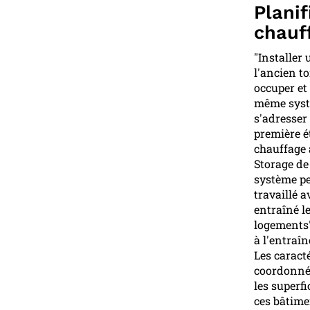
Plani
chauf
"Installer
l'ancien t
occuper et
même systè
s'adresser
première é
chauffage 
Storage de
système pe
travaillé 
entraîné l
logements"
à l'entraîn
Les caract
coordonnée
les superfi
ces bâtime