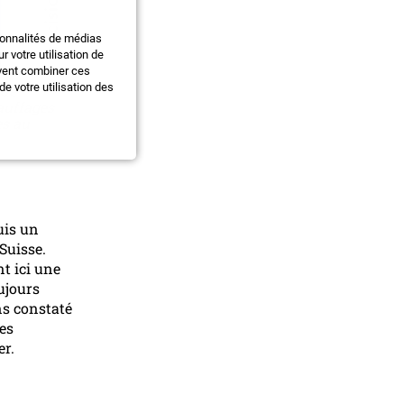
ionnalités de médias
 votre utilisation de
uvent combiner ces
e votre utilisation des
 de
auffages
es au
uis un
Suisse.
nt ici une
ujours
ns constaté
es
er.