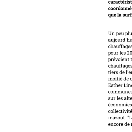
caractéris
coordonnée
que la surf
Un peu plu
aujourd'hu
chauffages
pour les 2
prévoient t
chauffages
tiers de l
moitié de c
Esther Lin
communes o
sur les alt
économies 
collectivit
mazout. "L
encore de 