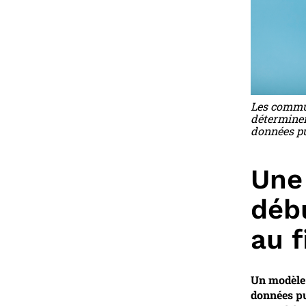
Les commun
déterminer
données pu
Une 
déb
au f
Un modèle d
données pu