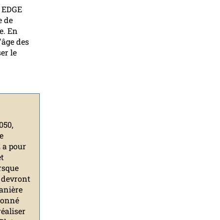
T EDGE
e de
e. En
'âge des
er le
050,
e
 a pour
et
orsque
 devront
manière
tionné
éaliser