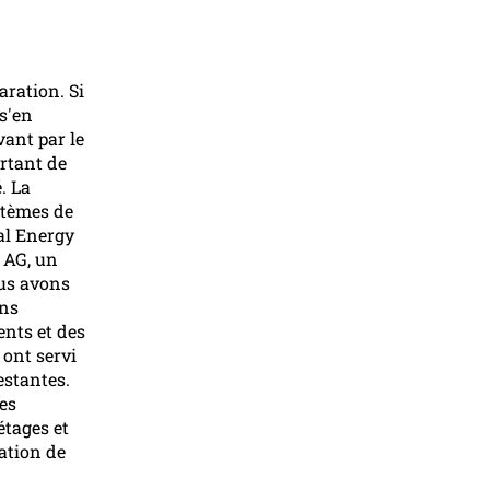
ration. Si
s'en
vant par le
rtant de
. La
stèmes de
al Energy
 AG, un
ous avons
ons
ents et des
 ont servi
estantes.
es
étages et
sation de