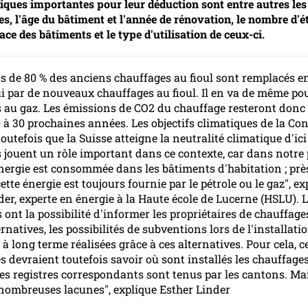
tiques importantes pour leur déduction sont entre autres les
s, l'âge du bâtiment et l'année de rénovation, le nombre d'é
ace des bâtiments et le type d'utilisation de ceux-ci.
s de 80 % des anciens chauffages au fioul sont remplacés e
i par de nouveaux chauffages au fioul. Il en va de même pou
 au gaz. Les émissions de CO2 du chauffage resteront don
0 à 30 prochaines années. Les objectifs climatiques de la Co
outefois que la Suisse atteigne la neutralité climatique d'ici
 jouent un rôle important dans ce contexte, car dans notre 
'énergie est consommée dans les bâtiments d'habitation ; prè
ette énergie est toujours fournie par le pétrole ou le gaz", ex
der, experte en énergie à la Haute école de Lucerne (HSLU). 
nt la possibilité d'informer les propriétaires de chauffages
ernatives, les possibilités de subventions lors de l'installatio
à long terme réalisées grâce à ces alternatives. Pour cela, c
és devraient toutefois savoir où sont installés les chauffage
es registres correspondants sont tenus par les cantons. Mais
nombreuses lacunes", explique Esther Linder