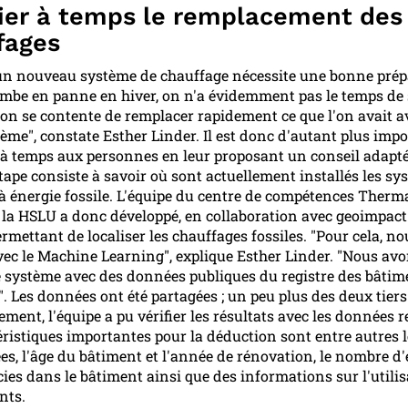
fier à temps le remplacement des
fages
 un nouveau système de chauffage nécessite une bonne prépa
ombe en panne en hiver, on n'a évidemment pas le temps de 
 on se contente de remplacer rapidement ce que l'on avait a
me", constate Esther Linder. Il est donc d'autant plus impo
 à temps aux personnes en leur proposant un conseil adapté
tape consiste à savoir où sont actuellement installés les sy
à énergie fossile. L'équipe du centre de compétences Therm
 la HSLU a donc développé, en collaboration avec geoimpact
rmettant de localiser les chauffages fossiles. "Pour cela, n
avec le Machine Learning", explique Esther Linder. "Nous av
e système avec des données publiques du registre des bâtim
. Les données ont été partagées ; un peu plus des deux tiers
ement, l'équipe a pu vérifier les résultats avec les données r
éristiques importantes pour la déduction sont entre autres l
s, l'âge du bâtiment et l'année de rénovation, le nombre d'
cies dans le bâtiment ainsi que des informations sur l'utili
nts.