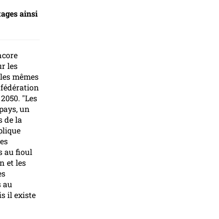
tages ainsi
ncore
r les
c les mêmes
nfédération
 2050. "Les
pays, un
s de la
plique
Les
 au fioul
n et les
es
s au
 il existe