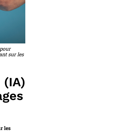
 pour
ant sur les
 (IA)
ages
r les