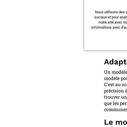
Nous utilisons des 
sociaux et pour anal
notre site avec n
informations avec d'au
Visualisat
chauffage.
au mazout 
mazout. (I
Adapt
Un modèle 
modèle pou
C'est au ni
précision 
trouver un
que les pe
communes p
Le mo