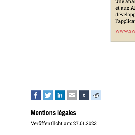
une anal
et aux A
développ
l'applica
www.swe
Facebook
Twitter
LinkedIn
E-mail
tumblr
Reddit
Mentions légales
Veröffentlicht am:
27.01.2023