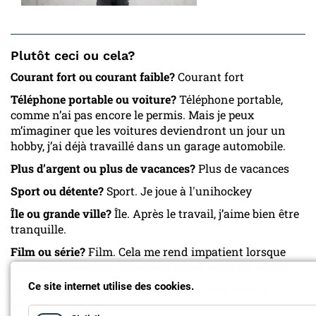
Plutôt ceci ou cela?
Courant fort ou courant faible?
Courant fort
Téléphone portable ou voiture?
Téléphone portable,
comme n’ai pas encore le permis. Mais je peux
m’imaginer que les voitures deviendront un jour un
hobby, j’ai déjà travaillé dans un garage automobile.
Plus d’argent ou plus de vacances?
Plus de vacances
Sport ou détente?
Sport. Je joue à l'unihockey
Île ou grande ville?
Île. Après le travail, j’aime bien être
tranquille.
Film ou série?
Film. Cela me rend impatient lorsque
chaque intrigue est largement étalée dans les séries.
Ce site internet utilise des cookies.
L’ananas sur les pizzas, à enlever ou c’est bon?
À
enlever! Sinon mes collègues italiens vont me tuer...