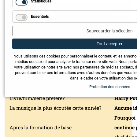
Statistiques
Prénom
Nick
Essentiels
Nom
Hebeisen
Âge
16
Sauvegarder la sélection
Loisirs
Unihocke
Tout accepter
Matière préférée
Matières 
Nous utilisons des cookies pour personnaliser le contenu et les annonc
Formule préférée en électrotechnique?
U=R*I
médias sociaux et pour analyser le trafic sur notre site web. Nous pa
votre utilisation de notre site avec nos partenaires de médias sociaux, d
Note souhaitée pour l’examen final?
5.0
peuvent combiner ces informations avec d'autres données que vous leur
Temps passé sur le smartphone par jour
3 h
dans le cadre de votre utilisation des s
Protection des données
Musique préférée
Tout
Livre/film/série préféré?
Harry Pot
La musique la plus écoutée cette année?
Aucune i
Pourquoi
Après la formation de base
continue 