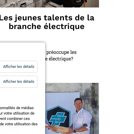
Les jeunes talents de la
branche électrique
’est-ce qui motive et préoccupe les
prentis de la branche électrique?
for
Afficher les détails
Statistiques
for
Afficher les détails
Essentiels
ionnalités de médias
 votre utilisation de
uvent combiner ces
e votre utilisation des