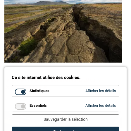
Ce site internet utilise des cookies.
Le défi des tremblements de terre associés à la
géothermie profonde
for
Statistiques
Afficher les détails
Statistiq
for
Essentiels
Afficher les détails
Essentie
Sauvegarder la sélection