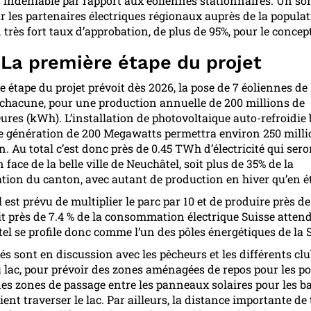
 indéniable par rapport aux éoliennes stationnaires. Un s
ar les partenaires électriques régionaux auprès de la popula
 très fort taux d’approbation, de plus de 95%, pour le concep
 La première étape du projet
 étape du projet prévoit dès 2026, la pose de 7 éoliennes de
hacune, pour une production annuelle de 200 millions de
ures (kWh). L’installation de photovoltaique auto-refroidie 
e génération de 200 Megawatts permettra environ 250 milli
. Au total c’est donc près de 0.45 TWh d’électricité qui sero
 face de la belle ville de Neuchâtel, soit plus de 35% de la
on du canton, avec autant de production en hiver qu’en ét
l est prévu de multiplier le parc par 10 et de produire près 
it près de 7.4 % de la consommation électrique Suisse attend
el se profile donc comme l’un des pôles énergétiques de la S
és sont en discussion avec les pêcheurs et les différents clu
 lac, pour prévoir des zones aménagées de repos pour les po
des zones de passage entre les panneaux solaires pour les b
ent traverser le lac. Par ailleurs, la distance importante de