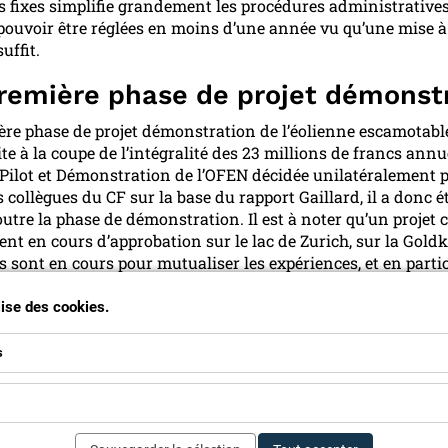
s fixes simplifie grandement les procédures administratives
pouvoir être réglées en moins d’une année vu qu’une mise à
uffit.
remière phase de projet démonst
re phase de projet démonstration de l’éolienne escamotable
te à la coupe de l’intégralité des 23 millions de francs ann
s Pilot et Démonstration de l’OFEN décidée unilatéralement p
s collègues du CF sur la base du rapport Gaillard, il a donc é
outre la phase de démonstration. Il est à noter qu’un projet
ent en cours d’approbation sur le lac de Zurich, sur la Goldk
s sont en cours pour mutualiser les expériences, et en parti
s barges de stockage par
batterie
, qui permettrait d’augment
ité du système, et accessoirement d’être déjà sur place pour l
ilise des cookies.
ques de la fêtes des vendanges.
s