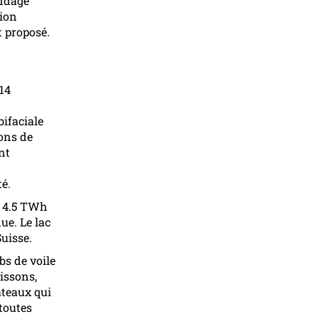
ondage
tion
t proposé.
 14
bifaciale
ons de
nt
é.
de 4.5 TWh
ue. Le lac
uisse.
bs de voile
issons,
ateaux qui
 toutes