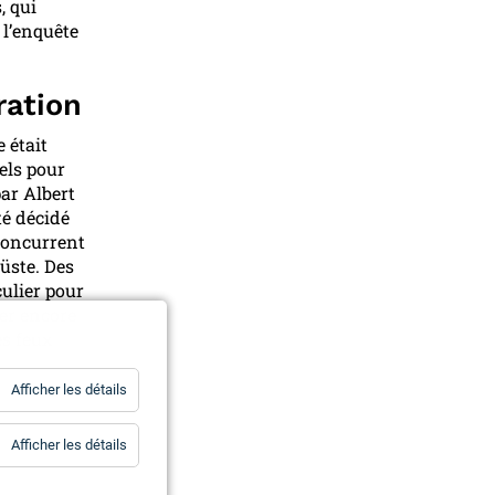
, qui
 l’enquête
ration
 était
uels pour
ar Albert
té décidé
 concurrent
üste. Des
culier pour
er encore
es feux
for
Afficher les détails
Statistiques
for
Afficher les détails
Essentiels