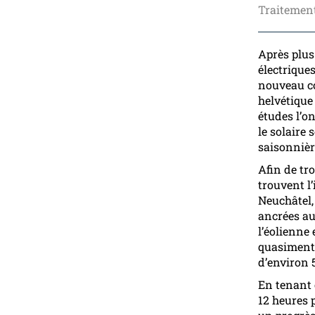
Traitement
Après plus
électriques
nouveau co
helvétique 
études l’o
le solaire
saisonnièr
Afin de tr
trouvent l
Neuchâtel,
ancrées au
l’éolienne
quasimen
d’environ 5
En tenant 
12 heures 