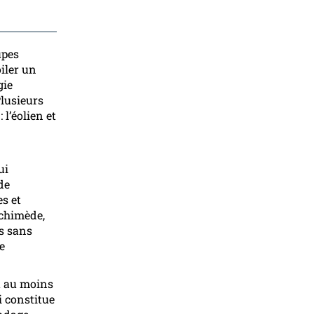
upes
oiler un
gie
Plusieurs
: l’éolien et
ui
de
s et
rchimède,
es sans
e
ra au moins
i constitue