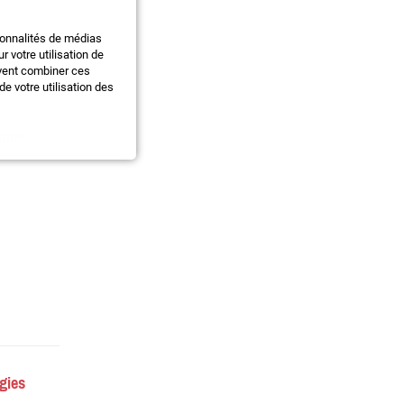
ionnalités de médias
 votre utilisation de
uvent combiner ces
e votre utilisation des
sons
gies