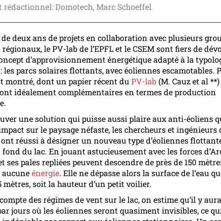
 rédactionnel: Domotech, Marc Schoeffel
 de deux ans de projets en collaboration avec plusieurs gro
 régionaux, le PV-lab de l’EPFL et le CSEM sont fiers de dév
ncept d’approvisionnement énergétique adapté à la typolo
: les parcs solaires flottants, avec éoliennes escamotables. 
nt montré, dont un papier récent du
PV-lab
(M. Cauz et al **) 
 sont idéalement complémentaires en termes de production
e.
ouver une solution qui puisse aussi plaire aux anti-éoliens q
’impact sur le paysage néfaste, les chercheurs et ingénieurs 
 ont réussi à désigner un nouveau type d’éoliennes flottante
 fond du lac. En jouant astucieusement avec les forces d’A
 et ses pales repliées peuvent descendre de près de 150 mètr
t aucune
énergie
. Elle ne dépasse alors la surface de l’eau qu
 mètres, soit la hauteur d’un petit voilier.
compte des régimes de vent sur le lac, on estime qu’il y au
par jours où les éoliennes seront quasiment invisibles, ce qu