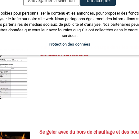
Sauvegarder la sélection
Tout accepter
cookies pour personnaliser le contenu et les annonces, pour proposer des fonct
Ces articles pourraient également vous intéresser
yser le trafic sur notre site web. Nous partageons également des informations sur
os partenaires de médias sociaux, de publicité et d'analyse. Nos partenaires pe
tres données que vous leur avez fournies ou qu'ils ont collectées dans le cadre d
services.
Protection des données
Installation de bornes de charge dans les mai
familiales individuelles
Se geler avec du bois de chauffage et des bou