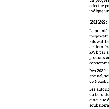
un progrès
effectué p
indique un
2026:
La première
megawatt c
kilowatthe
de dernièr
kWh par an
produits en
consommati
Dès 2030, i
annuel, so
de Neuchât
Les autorit
du bord du
ainsi que 
souhaiterai