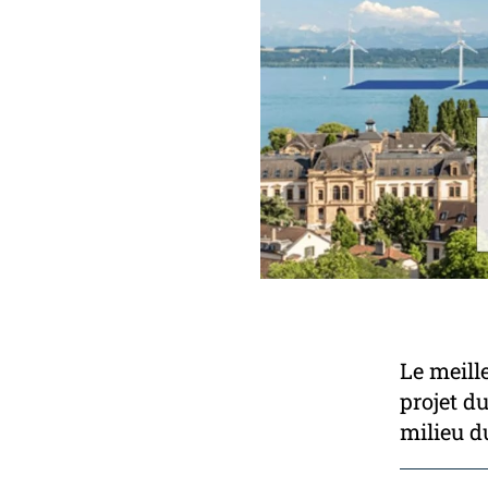
Le meill
projet d
milieu d