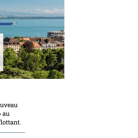
nouveau
» au
lottant.