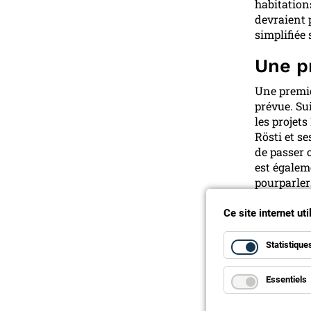
habitation
devraient 
simplifiée s
Une p
Une premiè
prévue. Sui
les projet
Rösti et se
de passer 
est égalem
pourparler
inclure de
la flexibil
Ce site internet ut
pyrotechni
Statistique
Essentiels