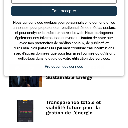
des cellules solaires à triple
jonction
Tout accepter
Nous utilisons des cookies pour personnaliser le contenu et les
annonces, pour proposer des fonctionnalités de médias sociaux
Le potentiel solaire des
et pour analyser le trafic sur notre site web. Nous partageons
toits suisses presque
également des informations sur votre utilisation de notre site
entièrement exploité
avec nos partenaires de médias sociaux, de publicité et
d'analyse. Nos partenaires peuvent combiner ces informations
avec d'autres données que vous leur avez fournies ou qu'ils ont
collectées dans le cadre de votre utilisation des services.
CSEM : Tonio Buonassisi
Protection des données
nommé Vice-Président
Sustainable Energy
Transparence totale et
viabilité future pour la
gestion de l'énergie