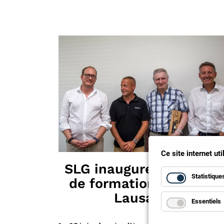
Ce site internet ut
SLG inaugure son centr
Statistique
de formation romand à
Lausanne
Essentiels