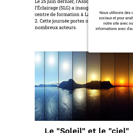
Le 25 juin dernier, l’Association Suisse pour
l’Éclairage (SLG) a inauguré son tout nouve
Nous utilisons des 
centre de formation à Lausanne, route d’Or
sociaux et pour anal
2. Cette journée portes ouvertes a réuni de
notre site avec n
nombreux acteurs.
informations avec d'au
Le "Soleil" et le "ciel"