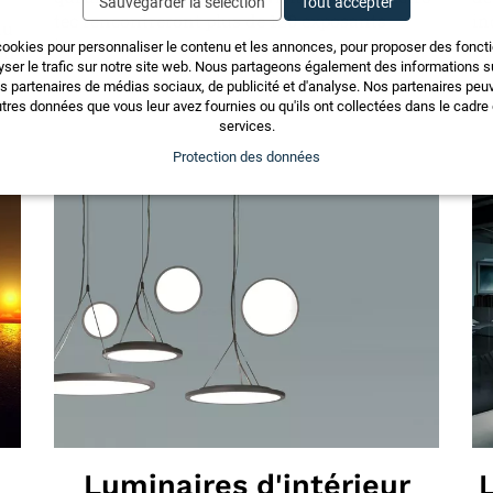
Sauvegarder la sélection
Tout accepter
tec rencontreront plus de 120 exposants
in
au
importants et renommés.
cookies pour personnaliser le contenu et les annonces, pour proposer des fonct
on
yser le trafic sur notre site web. Nous partageons également des informations sur
os partenaires de médias sociaux, de publicité et d'analyse. Nos partenaires pe
tres données que vous leur avez fournies ou qu'ils ont collectées dans le cadre d
services.
Protection des données
Luminaires d'intérieur