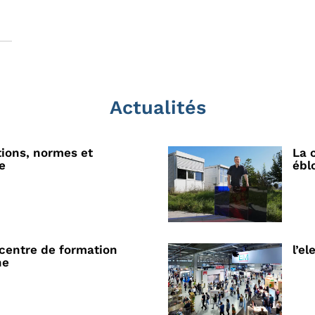
Actualités
tions, normes et
La 
e
ébl
centre de formation
l’e
ne