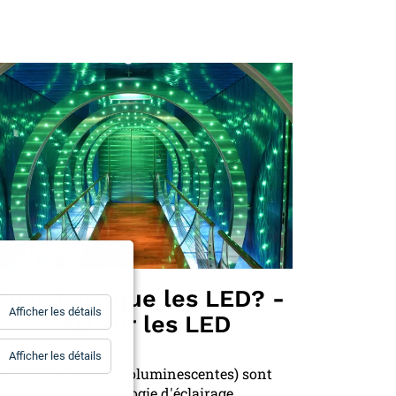
Qu'est-ce que les LED? -
for
Afficher les détails
FAQ sur les LED
Statistiques
for
Afficher les détails
Essentiels
s LED (diodes électroluminescentes) sont
venues une technologie d'éclairage