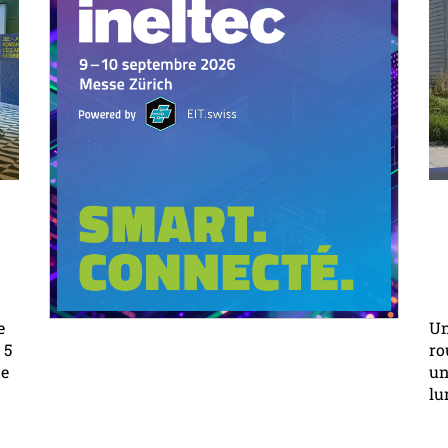
e
Un
 5
ro
ne
un
lu