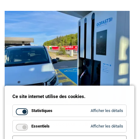
Ce site internet utilise des cookies.
for
Statistiques
Afficher les détails
Statistiq
Vers un trafic routier neutre pour le climat
for
Essentiels
Afficher les détails
Essentie