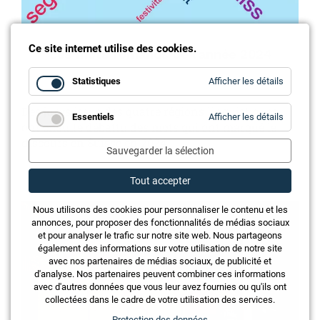
Ce site internet utilise des cookies.
Les mots romands de l’année 2024
for
Statistiques
Afficher les détails
Statistiq
Des jurys issus des quatre régions linguistiques
for
Essentiels
Afficher les détails
ont ensuite débattu des mots qui ont marqué le
Essentie
discours en Suisse en 2024.
Sauvegarder la sélection
Tout accepter
Nous utilisons des cookies pour personnaliser le contenu et les
annonces, pour proposer des fonctionnalités de médias sociaux
et pour analyser le trafic sur notre site web. Nous partageons
également des informations sur votre utilisation de notre site
avec nos partenaires de médias sociaux, de publicité et
d'analyse. Nos partenaires peuvent combiner ces informations
avec d'autres données que vous leur avez fournies ou qu'ils ont
collectées dans le cadre de votre utilisation des services.
Protection des données