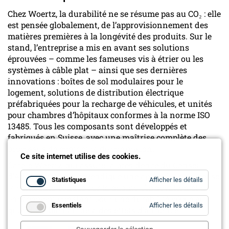
Chez Woertz, la durabilité ne se résume pas au CO₂ : elle
est pensée globalement, de l’approvisionnement des
matières premières à la longévité des produits. Sur le
stand, l’entreprise a mis en avant ses solutions
éprouvées – comme les fameuses vis à étrier ou les
systèmes à câble plat – ainsi que ses dernières
innovations : boîtes de sol modulaires pour le
logement, solutions de distribution électrique
préfabriquées pour la recharge de véhicules, et unités
pour chambres d’hôpitaux conformes à la norme ISO
13485. Tous les composants sont développés et
fabriqués en Suisse, avec une maîtrise complète des
processus de contact et de connexion.
Ce site internet utilise des cookies.
Carole Woertz, qui assure la présidence du Conseil
d’Administration, revendique une approche rigoureuse
for
Statistiques
Afficher les détails
Statistiq
et cohérente, fondée sur la qualité, l’innovation et un
engagement constant pour une durabilité vécue au
for
Essentiels
Afficher les détails
quotidien, bien au-delà des effets d’annonce.
Essentie