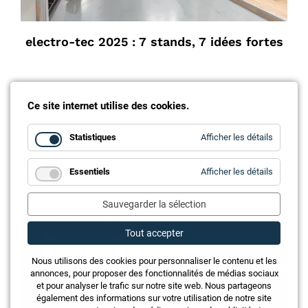
electro-tec 2025 : 7 stands, 7 idées fortes
Lors de l’édition 2025 d’electro-tec, les sept
Ce site internet utilise des cookies.
partenaires principaux du salon ont redoublé
d’ingéniosité pour valoriser leurs innovations.
for
Statistiques
Afficher les détails
Nous avons été invités à découvrir leurs stands.
Statistiq
for
Essentiels
Afficher les détails
Essentie
Annonce
Sauvegarder la sélection
Tout accepter
Nous utilisons des cookies pour personnaliser le contenu et les
annonces, pour proposer des fonctionnalités de médias sociaux
et pour analyser le trafic sur notre site web. Nous partageons
également des informations sur votre utilisation de notre site