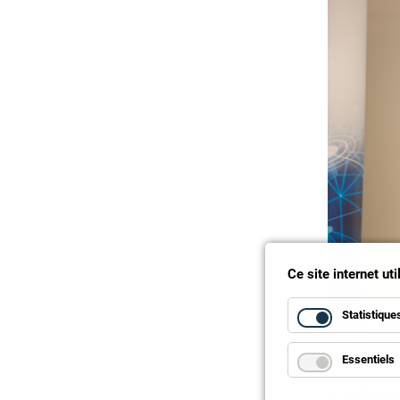
Ce site internet ut
Statistique
Xavier Aym
l’automati
Essentiels
L’automa