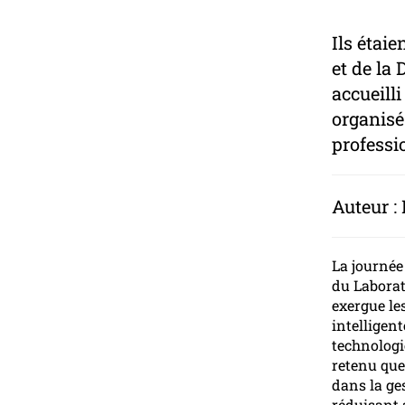
Ils étai
et de la
accueill
organisé 
professi
Auteur : 
La journée
du Laborat
exergue le
intelligent
technologie
retenu que 
dans la ge
réduisant 