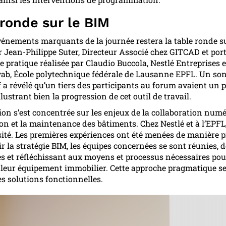
 ronde sur le BIM
vénements marquants de la journée restera la table ronde su
 Jean-Philippe Suter, Directeur Associé chez GITCAD et por
ce pratique réalisée par Claudio Buccola, Nestlé Entreprises 
b, École polytechnique fédérale de Lausanne EPFL. Un so
f a révélé qu’un tiers des participants au forum avaient un 
llustrant bien la progression de cet outil de travail.
ion s’est concentrée sur les enjeux de la collaboration num
ion et la maintenance des bâtiments. Chez Nestlé et à l’EPFL,
ité. Les premières expériences ont été menées de manière 
ir la stratégie BIM, les équipes concernées se sont réunies, 
es et réfléchissant aux moyens et processus nécessaires pou
 leur équipement immobilier. Cette approche pragmatique s
s solutions fonctionnelles.