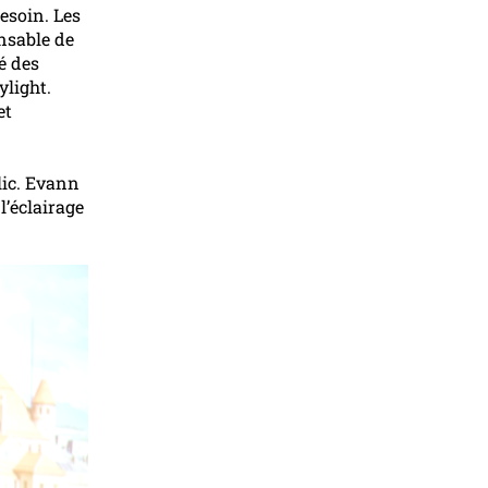
besoin. Les
onsable de
é des
light.
et
lic. Evann
l’éclairage