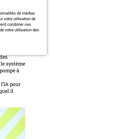
nter les
ionnalités de médias
on des
 votre utilisation de
 a pointé
uvent combiner ces
roposer
e votre utilisation des
rd’hui sont
 leur
 des
, le système
 pompe à
l’IA pour
uel il