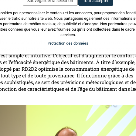
Sauvegarder la sélection
Tout accepter
on Fondateur de l’Atelier R2D2 avait pour mission de prése
cookies pour personnaliser le contenu et les annonces, pour proposer des fonct
 protocoles de communication utilisés pour l’automatisati
yser le trafic sur notre site web. Nous partageons également des informations sur
et la topologie des installations. Durant son intervention il
os partenaires de médias sociaux, de publicité et d'analyse. Nos partenaires pe
ce du rôle et du travail de l’intégrateur qui est à même de p
tres données que vous leur avez fournies ou qu'ils ont collectées dans le cadre d
s solutions « standard » mais de concevoir des systèmes
services.
ant aux besoins du client. Les moyens mis en œuvre aujou
Protection des données
mplexes et font appel à des technologies sophistiquées mais
 est simple et intuitive. L’objectif est d’augmenter le confort
s et l’efficacité énergétique des bâtiments. À titre d’exemple
loppé par RD2D2 optimise la consommation énergétique de
 tout type et de toute provenance. Il fonctionne grâce à des
s sophistiqués, se sert des prévisions météorologiques et de 
onction des caractéristiques et de l’âge du bâtiment dans leq