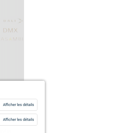
for
Afficher les détails
ans
Statistiques
for
Afficher les détails
Essentiels
nergie…