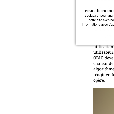
Xavier Aym
Nous utilisons des 
principaux
sociaux et pour anal
bâtiments 
notre site avec n
l’importan
informations avec d'au
non pas de
correspond
souvent co
utilisation
utilisateur
OBLO déve
chaleur de
algorithme
réagir en f
opère.