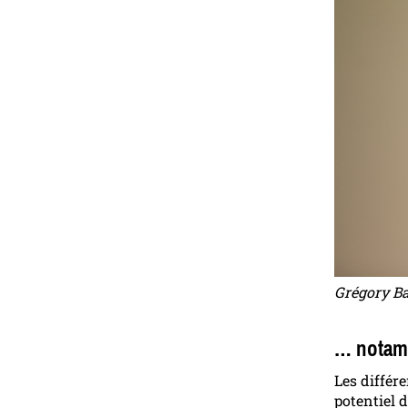
Grégory Bar
… notamm
Les différ
potentiel 