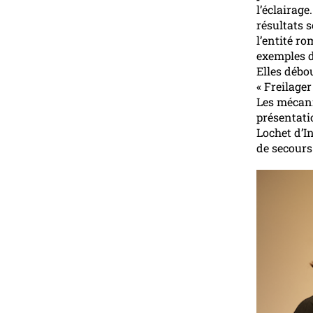
l’éclairage
résultats 
l’entité r
exemples d
Elles débo
« Freilage
Les mécani
présentati
Lochet d’I
de secours