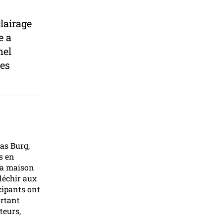
lairage
e a
nel
les
as Burg,
s en
la maison
fléchir aux
icipants ont
ortant
teurs,