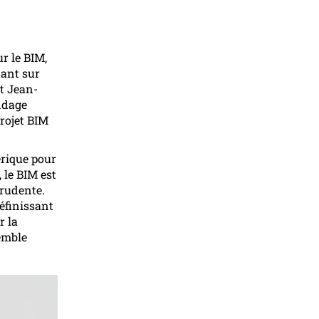
r le BIM,
tant sur
et Jean-
ndage
projet BIM
érique pour
 le BIM est
prudente.
définissant
r la
emble