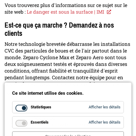
Vous trouverez plus d'informations sur ce sujet sur le
site web :
Le danger est sous la surface | IMI
Est-ce que ça marche ? Demandez à nos
clients
Notre technologie brevetée débarrasse les installations
CVC des particules de boues et de l'air partout dans le
monde. Zeparo Cyclone Max et Zeparo Aero sont tous
deux soigneusement testés et éprouvés dans diverses
conditions, offrant fiabilité et tranquillité d'esprit
pendant longtemps. Contactez notre équipe pour en
savoir plus sur ce que nous pouvons faire pour vous.
*selon la taille des particules
Ce site internet utilise des cookies.
for
Statistiques
Afficher les détails
Service vente
Statistiq
Tel: +41 61 906 26 66
for
Essentiels
Afficher les détails
Email: vente.ch@imi-hydronic.com
Essentie