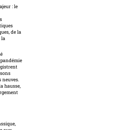
eur : le
s
tiques
ques, de la
 la
hé
a pandémie
egistrent
isons
s neuves.
la hausse,
argement
assique,
ns aux