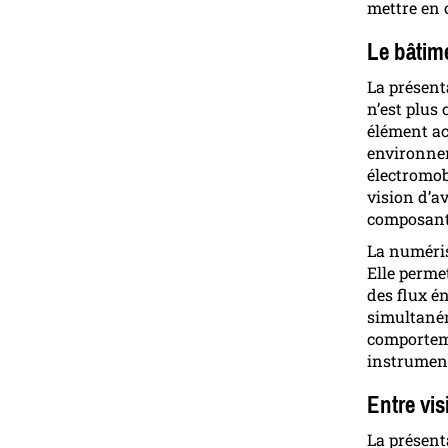
mettre en 
Le bâtime
La présent
n’est plu
élément ac
environnem
électromob
vision d’av
composante
La numéris
Elle perme
des flux é
simultanéme
comporteme
instrument
Entre visi
La présenta