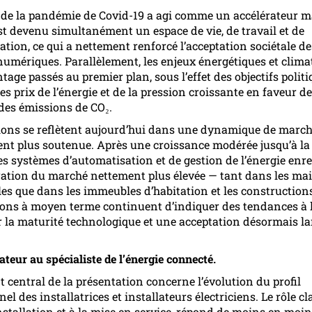
 de la pandémie de Covid-19 a agi comme un accélérateur maj
st devenu simultanément un espace de vie, de travail et de
ion, ce qui a nettement renforcé l’acceptation sociétale de
numériques. Parallèlement, les enjeux énergétiques et clima
age passés au premier plan, sous l’effet des objectifs politi
des prix de l’énergie et de la pression croissante en faveur de
des émissions de CO₂.
ions se reflètent aujourd’hui dans une dynamique de marc
nt plus soutenue. Après une croissance modérée jusqu’à l
les systèmes d’automatisation et de gestion de l’énergie enr
ation du marché nettement plus élevée — tant dans les ma
les que dans les immeubles d’habitation et les construction
ions à moyen terme continuent d’indiquer des tendances à 
r la maturité technologique et une acceptation désormais l
lateur au spécialiste de l’énergie connecté.
 central de la présentation concerne l’évolution du profil
el des installatrices et installateurs électriciens. Le rôle cl
’installation et à la mise en service, répond de moins en moi