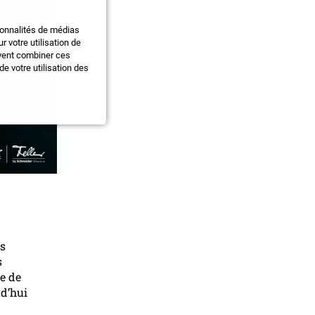
ionnalités de médias
 votre utilisation de
uvent combiner ces
e votre utilisation des
es
s
e de
rd’hui