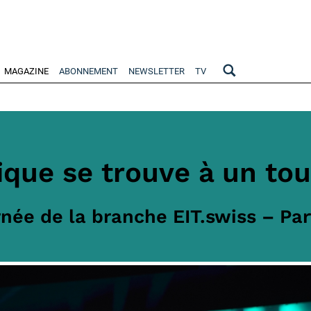
MAGAZINE
ABONNEMENT
NEWSLETTER
TV
ique se trouve à un tou
née de la branche EIT.swiss – Par