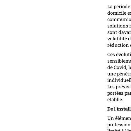
La période
domicile e
communicat
solutions 
sont davant
volatilité 
réduction 
Ces évolut
sensibleme
de Covid, 
une pénétr
individuel
Les prévis
portées pa
établie.
De l’instal
Un élément
professionn
limité à l