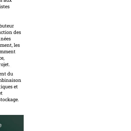
istes
ibuteur
duction des
nnées
ment, les
tamment
e,
ojet.
ment du
combinaison
iques et
et
stockage.