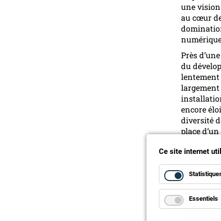
une vision 
au cœur de
domination
numériques 
Près d’une
du dévelop
lentement
largement 
installati
encore élo
diversité 
place d’un 
Ce site internet ut
Statistique
Essentiels