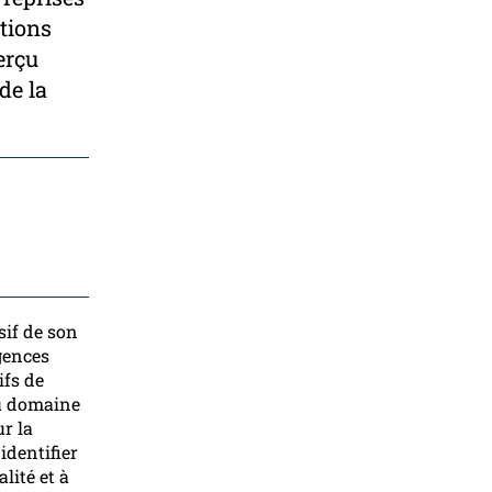
ations
erçu
de la
sif de son
gences
ifs de
du domaine
r la
identifier
lité et à