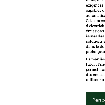
exigences 
capables d
automatisa
Cela s’acc
d’électrici
émissions 
issues des
solutions
dans le do
prolongean
De manière
futur : l’é
permet non
des émissi
utilisateur