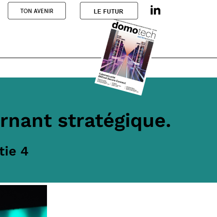
rnant stratégique.
tie 4