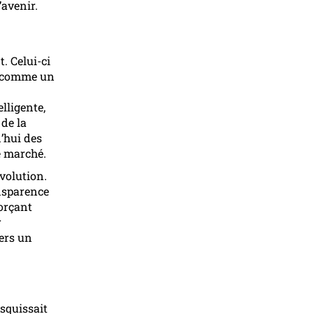
’avenir.
. Celui-ci
s comme un
lligente,
 de la
d’hui des
e marché.
volution.
nsparence
forçant
r
ers un
esquissait