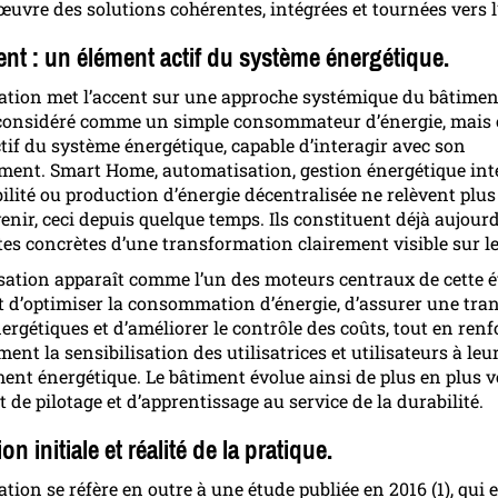
œuvre des solutions cohérentes, intégrées et tournées vers l
nt : un élément actif du système énergétique.
ation met l’accent sur une approche systémique du bâtiment
s considéré comme un simple consommateur d’énergie, mai
tif du système énergétique, capable d’interagir avec son
ent. Smart Home, automatisation, gestion énergétique inte
ilité ou production d’énergie décentralisée ne relèvent plus
enir, ceci depuis quelque temps. Ils constituent déjà aujour
s concrètes d’une transformation clairement visible sur l
ation apparaît comme l’un des moteurs centraux de cette é
t d’optimiser la consommation d’énergie, d’assurer une tra
nergétiques et d’améliorer le contrôle des coûts, tout en ren
nt la sensibilisation des utilisatrices et utilisateurs à leu
nt énergétique. Le bâtiment évolue ainsi de plus en plus v
 de pilotage et d’apprentissage au service de la durabilité.
on initiale et réalité de la pratique.
tion se réfère en outre à une étude publiée en 2016 (1), qui 