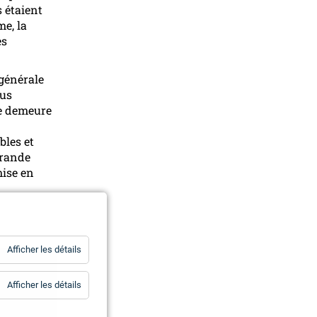
s étaient
e, la
es
 générale
lus
e demeure
bles et
grande
mise en
for
Afficher les détails
Statistiques
for
Afficher les détails
Essentiels