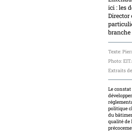
ici : le
Director
particul
branche 
Texte: Pier
Photo: EIT
Extraits de
Le constat 
développem
réglementai
politique 
du bâtimen
qualité de 
précocemen