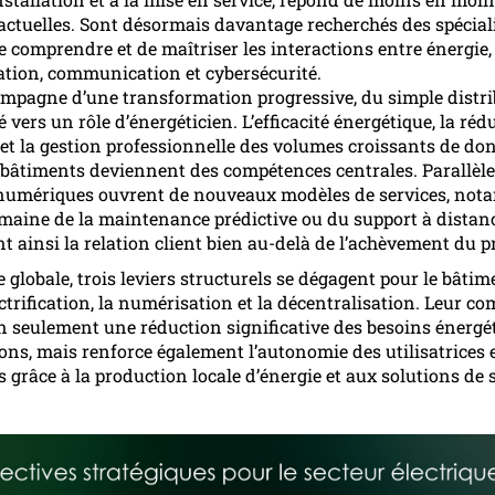
actuelles. Sont désormais davantage recherchés des spécial
e comprendre et de maîtriser les interactions entre énergie,
tion, communication et cybersécurité.
ompagne d’une transformation progressive, du simple distr
té vers un rôle d’énergéticien. L’efficacité énergétique, la ré
et la gestion professionnelle des volumes croissants de do
 bâtiments deviennent des compétences centrales. Parallèle
 numériques ouvrent de nouveaux modèles de services, no
maine de la maintenance prédictive ou du support à distanc
t ainsi la relation client bien au-delà de l’achèvement du pr
 globale, trois leviers structurels se dégagent pour le bâti
lectrification, la numérisation et la décentralisation. Leur 
 seulement une réduction significative des besoins énergét
ons, mais renforce également l’autonomie des utilisatrices 
s grâce à la production locale d’énergie et aux solutions de 