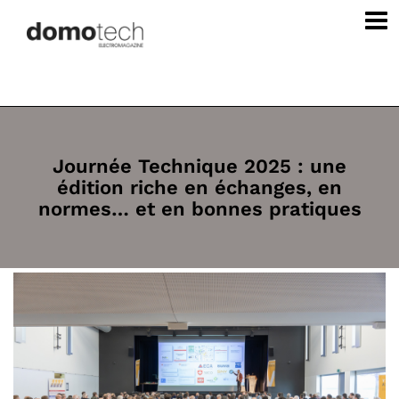
Journée Technique 2025 : une
édition riche en échanges, en
normes… et en bonnes pratiques